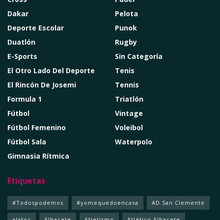
Dakar
Pelota
Deporte Escolar
Punok
Duatlón
Rugby
E-Sports
Sin Categoría
El Otro Lado Del Deporte
Tenis
El Rincón De Josemi
Tennis
Formula 1
Triatlón
Fútbol
Vintage
Fútbol Femenino
Voleibol
Fútbol Sala
Waterpolo
Gimnasia Rítmica
Etiquetas
#Todospodemos
#yomequedoencasa
AD San Clemente
alatoz
Albacete
Atletismo
Atlético Albacete