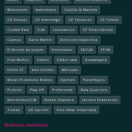
Baloncesto
balonmano
Castilla la Mancha
CD Illescas
CD manchego
CD Tarancón
CD Toledo
Ciudad Real
CLM
coronavirus
CP Villarrobledo
Cuenca
Darío Martín
Dirección Deportiva
El Rincón de Josemi
Entrenador
FBCLM
FFCM
Fran Muñoz
Fútbol
Fútbol sala
Guadalajara
Hellín CF
kiko Vilches
Mercado
Moral FS Antonio Robles
Opinión
Paralímpico
Pichichi
Play off
Preferente
Rafa Guerrero
RetrofútbolCLM
Rubén Chamero
tercera federación
Toledo
UD Carrión
Vino Xétar Villarrubia
Noticias recientes