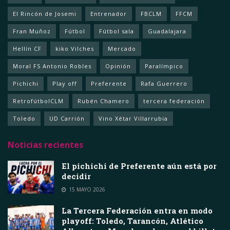
El Rincón de Josemi
Entrenador
FBCLM
FFCM
Fran Muñoz
Fútbol
Fútbol sala
Guadalajara
Hellín CF
kiko Vilches
Mercado
Moral FS Antonio Robles
Opinión
Paralímpico
Pichichi
Play off
Preferente
Rafa Guerrero
RetrofútbolCLM
Rubén Chamero
tercera federación
Toledo
UD Carrión
Vino Xétar Villarrubia
Noticias recientes
El pichichi de Preferente aún está por
decidir
15 MAYO 2026
La Tercera Federación entra en modo
playoff: Toledo, Tarancón, Atlético