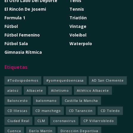
El Otro Lado Del Deporte
Tenis
El Rincón De Josemi
Tennis
Formula 1
Triatlón
Fútbol
Vintage
Fútbol Femenino
Voleibol
Fútbol Sala
Waterpolo
Gimnasia Rítmica
Etiquetas
#Todospodemos
#yomequedoencasa
AD San Clemente
alatoz
Albacete
Atletismo
Atlético Albacete
Baloncesto
balonmano
Castilla la Mancha
CD Illescas
CD manchego
CD Tarancón
CD Toledo
Ciudad Real
CLM
coronavirus
CP Villarrobledo
Cuenca
Darío Martín
Dirección Deportiva