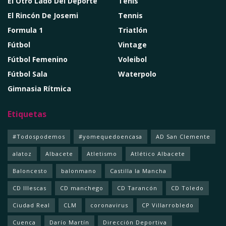
El Otro Lado Del Deporte
Tenis
El Rincón De Josemi
Tennis
Formula 1
Triatlón
Fútbol
Vintage
Fútbol Femenino
Voleibol
Fútbol Sala
Waterpolo
Gimnasia Rítmica
Etiquetas
#Todospodemos
#yomequedoencasa
AD San Clemente
alatoz
Albacete
Atletismo
Atlético Albacete
Baloncesto
balonmano
Castilla la Mancha
CD Illescas
CD manchego
CD Tarancón
CD Toledo
Ciudad Real
CLM
coronavirus
CP Villarrobledo
Cuenca
Darío Martín
Dirección Deportiva