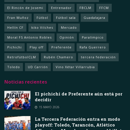
El Rincón de Josemi
Entrenador
FBCLM
FFCM
Fran Muñoz
Fútbol
Fútbol sala
Guadalajara
Hellín CF
kiko Vilches
Mercado
Moral FS Antonio Robles
Opinión
Paralímpico
Pichichi
Play off
Preferente
Rafa Guerrero
RetrofútbolCLM
Rubén Chamero
tercera federación
Toledo
UD Carrión
Vino Xétar Villarrubia
Noticias recientes
El pichichi de Preferente aún está por
decidir
15 MAYO 2026
La Tercera Federación entra en modo
playoff: Toledo, Tarancón, Atlético