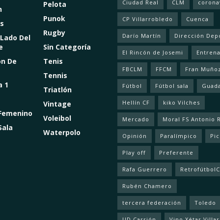
Ciudad Real
CLM
corona
Pelota
n
Punok
CP Villarrobledo
Cuenca
s
Rugby
Darío Martín
Dirección Dep
 Lado Del
e
Sin Categoría
El Rincón de Josemi
Entren
ón De
Tenis
FBCLM
FFCM
Fran Muño
Tennis
a 1
Fútbol
Fútbol sala
Guada
Triatlón
Hellín CF
kiko Vilches
Vintage
 Femenino
Voleibol
Mercado
Moral FS Antonio 
Sala
Waterpolo
Opinión
Paralímpico
Pic
Play off
Preferente
Rafa Guerrero
Retrofútbol
Rubén Chamero
tercera federación
Toledo
UD Carrión
Vino Xétar Villa