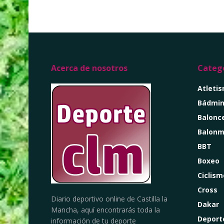
Acerca de nosotros
Catego
Atleti
Bádmin
Balonc
Balon
BBT
Boxeo
Ciclism
Cross
Diario deportivo online de Castilla la
Dakar
Mancha, aquí encontrarás toda la
Deport
información de tu deporte