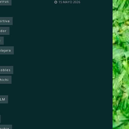
virus
15 MAYO 2026
ortiva
ador
z
lajara
Robles
hichi
CLM
rrubia