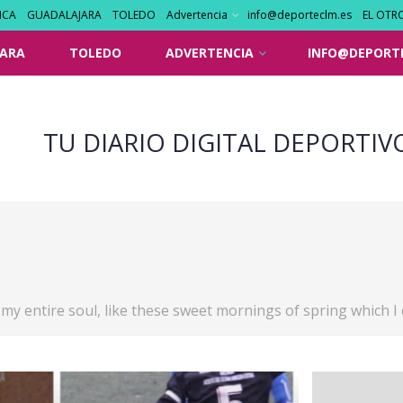
NCA
GUADALAJARA
TOLEDO
Advertencia
info@deporteclm.es
EL OTR
ARA
TOLEDO
ADVERTENCIA
INFO@DEPORT
TU DIARIO DIGITAL DEPORTIV
my entire soul, like these sweet mornings of spring which I