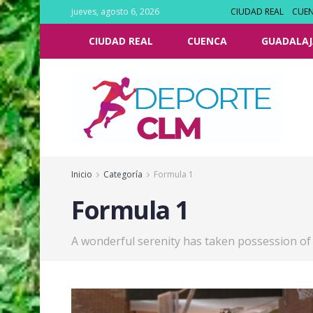
jueves, agosto 6, 2026
CIUDAD REAL
CUE
CIUDAD REAL
CUENCA
GUADALAJ
Inicio
Categoría
Formula 1
Formula 1
A wonderful serenity has taken possession of 