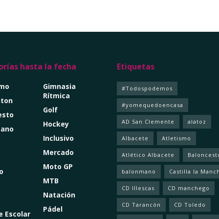
rías hasta la fecha
Etiquetas
smo
Gimnasia
#Todospodemos
Rítmica
ton
#yomequedoencasa
Golf
esto
AD San Clemente
alatoz
Hockey
mano
Inclusivo
Albacete
Atletismo
Mercado
Atlético Albacete
Baloncest
Moto GP
o
balonmano
Castilla la Manc
MTB
CD Illescas
CD manchego
Natación
CD Tarancón
CD Toledo
Pádel
e Escolar