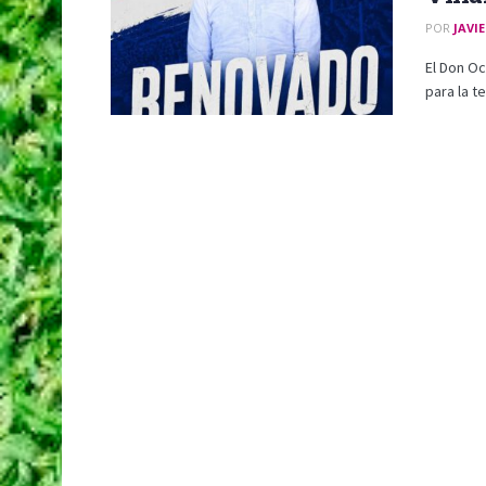
POR
JAVI
El Don Oc
para la t