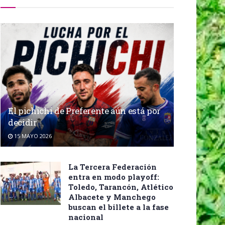
El pichichi de Preferente aún está por
decidir
15 MAYO 2026
La Tercera Federación
entra en modo playoff:
Toledo, Tarancón, Atlético
Albacete y Manchego
buscan el billete a la fase
nacional