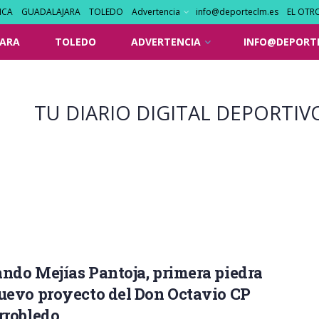
NCA
GUADALAJARA
TOLEDO
Advertencia
info@deporteclm.es
EL OTR
ARA
TOLEDO
ADVERTENCIA
INFO@DEPORT
TU DIARIO DIGITAL DEPORTIV
ndo Mejías Pantoja, primera piedra
uevo proyecto del Don Octavio CP
rrobledo