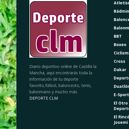
Atleti
Bádmin
Balonc
Balon
BBT
Boxeo
Ciclism
Cross
Diario deportivo online de Castilla la
Dakar
Mancha, aquí encontrarás toda la
Deport
información de tu deporte
favorito,fútbol, baloncesto, tenis,
Duatló
balonmano y mucho más
E-Sport
DEPORTE CLM
El Otro
Deport
El Rinc
Josemi