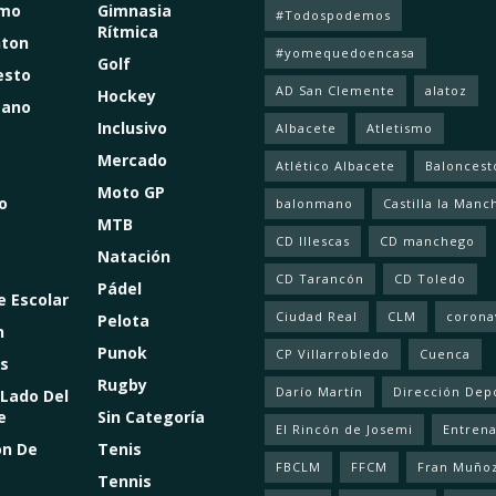
smo
Gimnasia
#Todospodemos
Rítmica
ton
#yomequedoencasa
Golf
esto
AD San Clemente
alatoz
Hockey
mano
Inclusivo
Albacete
Atletismo
Mercado
Atlético Albacete
Baloncest
Moto GP
o
balonmano
Castilla la Manc
MTB
CD Illescas
CD manchego
Natación
CD Tarancón
CD Toledo
Pádel
e Escolar
Ciudad Real
CLM
corona
Pelota
n
Punok
CP Villarrobledo
Cuenca
s
Rugby
Darío Martín
Dirección Dep
 Lado Del
e
Sin Categoría
El Rincón de Josemi
Entren
ón De
Tenis
FBCLM
FFCM
Fran Muño
Tennis