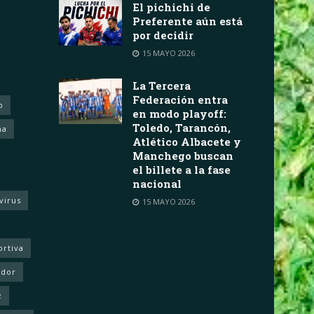
El pichichi de
Preferente aún está
por decidir
15 MAYO 2026
La Tercera
Federación entra
o
en modo playoff:
Toledo, Tarancón,
ha
Atlético Albacete y
Manchego buscan
el billete a la fase
nacional
virus
15 MAYO 2026
ortiva
ador
z