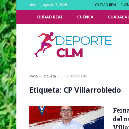
viernes, agosto 7, 2026
CIUDAD REAL
CUE
CIUDAD REAL
CUENCA
GUADALAJ
Inicio
Etiqueta
CP Villarrobledo
Etiqueta:
CP Villarrobledo
Ferna
del n
Villa