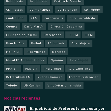
Baloncesto
balonmano
Castilla la Mancha
CD Illescas
CD manchego
CD Tarancón
CD Toledo
Ciudad Real
CLM
coronavirus
CP Villarrobledo
Cuenca
Darío Martín
Dirección Deportiva
El Rincón de Josemi
Entrenador
FBCLM
FFCM
Fran Muñoz
Fútbol
Fútbol sala
Guadalajara
Hellín CF
kiko Vilches
Mercado
Moral FS Antonio Robles
Opinión
Paralímpico
Pichichi
Play off
Preferente
Rafa Guerrero
RetrofútbolCLM
Rubén Chamero
tercera federación
Toledo
UD Carrión
Vino Xétar Villarrubia
Noticias recientes
El pichichi de Preferente aún está por