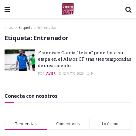
Inicio
Etiqueta
Entrenador
Etiqueta:
Entrenador
Francisco García “Leken” pone fin a su
etapa en el Alatoz CF tras tres temporadas
de crecimiento
POR
JAVIER
12 MAYO 2026
0
Conecta con nosotros
Tendencias
Comentarios
Lo último