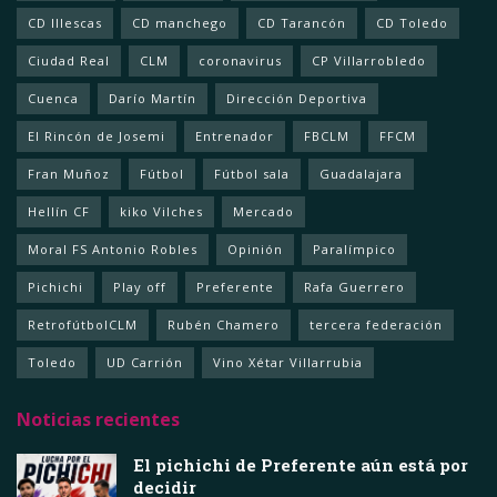
CD Illescas
CD manchego
CD Tarancón
CD Toledo
Ciudad Real
CLM
coronavirus
CP Villarrobledo
Cuenca
Darío Martín
Dirección Deportiva
El Rincón de Josemi
Entrenador
FBCLM
FFCM
Fran Muñoz
Fútbol
Fútbol sala
Guadalajara
Hellín CF
kiko Vilches
Mercado
Moral FS Antonio Robles
Opinión
Paralímpico
Pichichi
Play off
Preferente
Rafa Guerrero
RetrofútbolCLM
Rubén Chamero
tercera federación
Toledo
UD Carrión
Vino Xétar Villarrubia
Noticias recientes
El pichichi de Preferente aún está por
decidir