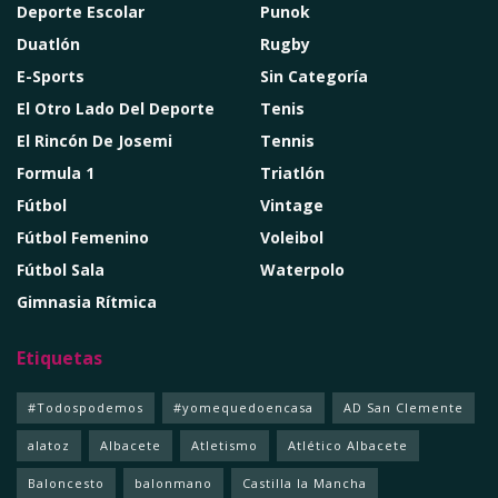
Deporte Escolar
Punok
Duatlón
Rugby
E-Sports
Sin Categoría
El Otro Lado Del Deporte
Tenis
El Rincón De Josemi
Tennis
Formula 1
Triatlón
Fútbol
Vintage
Fútbol Femenino
Voleibol
Fútbol Sala
Waterpolo
Gimnasia Rítmica
Etiquetas
#Todospodemos
#yomequedoencasa
AD San Clemente
alatoz
Albacete
Atletismo
Atlético Albacete
Baloncesto
balonmano
Castilla la Mancha