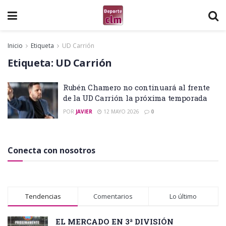
Inicio
Etiqueta
UD Carrión
Etiqueta:
UD Carrión
Rubén Chamero no continuará al frente
de la UD Carrión la próxima temporada
POR
JAVIER
12 MAYO 2026
0
Conecta con nosotros
Tendencias
Comentarios
Lo último
EL MERCADO EN 3ª DIVISIÓN