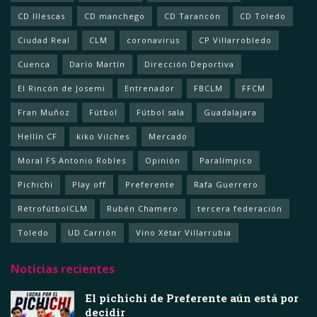
CD Illescas
CD manchego
CD Tarancón
CD Toledo
Ciudad Real
CLM
coronavirus
CP Villarrobledo
Cuenca
Darío Martín
Dirección Deportiva
El Rincón de Josemi
Entrenador
FBCLM
FFCM
Fran Muñoz
Fútbol
Fútbol sala
Guadalajara
Hellín CF
kiko Vilches
Mercado
Moral FS Antonio Robles
Opinión
Paralímpico
Pichichi
Play off
Preferente
Rafa Guerrero
RetrofútbolCLM
Rubén Chamero
tercera federación
Toledo
UD Carrión
Vino Xétar Villarrubia
Noticias recientes
El pichichi de Preferente aún está por
decidir