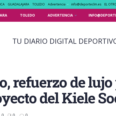
NCA
GUADALAJARA
TOLEDO
Advertencia
info@deporteclm.es
EL OTR
ARA
TOLEDO
ADVERTENCIA
INFO@DEPORT
TU DIARIO DIGITAL DEPORTIV
, refuerzo de lujo 
yecto del Kiele S
0
0
0