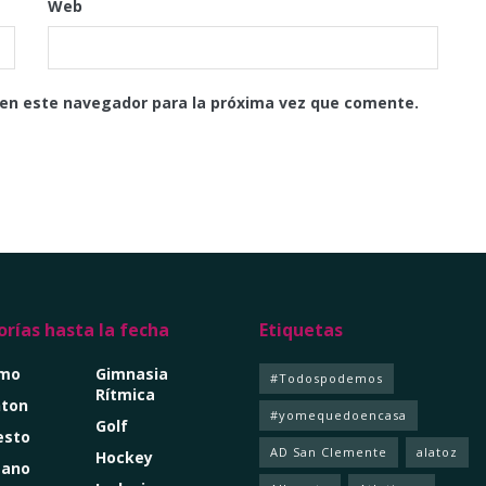
Web
 en este navegador para la próxima vez que comente.
rías hasta la fecha
Etiquetas
smo
Gimnasia
#Todospodemos
Rítmica
ton
#yomequedoencasa
Golf
esto
AD San Clemente
alatoz
Hockey
mano