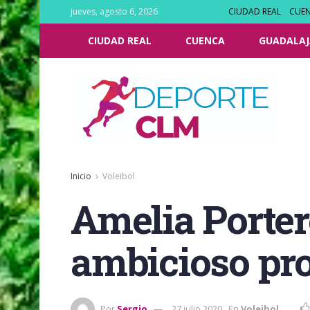
jueves, agosto 6, 2026
CIUDAD REAL
CUE
CIUDAD REAL
CUENCA
GUADALAJ
Inicio
Voleibol
Amelia Portero
ambicioso pro
Por
Sergio
27 julio 2020
En
Voleibol