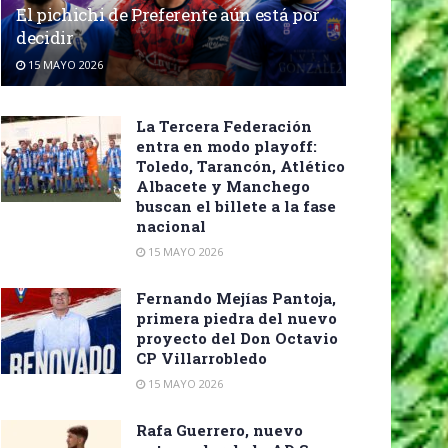
El pichichi de Preferente aún está por
decidir
15 MAYO 2026
La Tercera Federación
entra en modo playoff:
Toledo, Tarancón, Atlético
Albacete y Manchego
buscan el billete a la fase
nacional
15 MAYO 2026
Fernando Mejías Pantoja,
primera piedra del nuevo
proyecto del Don Octavio
CP Villarrobledo
15 MAYO 2026
Rafa Guerrero, nuevo