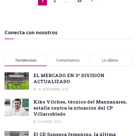
1
2
…
33
Conecta con nosotros
Tendencias
Comentarios
Lo último
EL MERCADO EN 3ª DIVISIÓN
ACTUALIZADO
26 SEPTIEMBRE 2020
Kiko Vilches, técnico del Manzanares,
estalla contra la situación del CP
Villarrobledo
31 ENERO 2025
El CD Sonseca femenino, la última