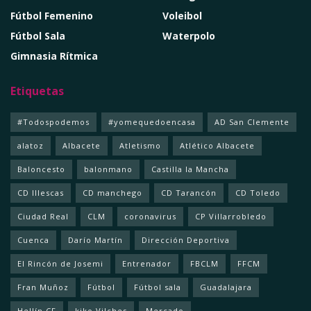
Fútbol Femenino
Voleibol
Fútbol Sala
Waterpolo
Gimnasia Rítmica
Etiquetas
#Todospodemos
#yomequedoencasa
AD San Clemente
alatoz
Albacete
Atletismo
Atlético Albacete
Baloncesto
balonmano
Castilla la Mancha
CD Illescas
CD manchego
CD Tarancón
CD Toledo
Ciudad Real
CLM
coronavirus
CP Villarrobledo
Cuenca
Darío Martín
Dirección Deportiva
El Rincón de Josemi
Entrenador
FBCLM
FFCM
Fran Muñoz
Fútbol
Fútbol sala
Guadalajara
Hellín CF
kiko Vilches
Mercado