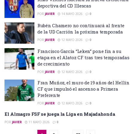
deportiva del CD Illescas
POR
JAVIER
14 MAYO 2026
0
Rubén Chamero no continuará al frente
de la UD Carrión la próxima temporada
POR
JAVIER
12 MAYO 2026
0
Francisco García “Leken” pone fin a su
etapa en el Alatoz CF tras tres temporadas
de crecimiento
POR
JAVIER
12 MAYO 2026
0
Fran Muñoz, el muro de 19 años del Hellín
CF que impulsó el ascenso a Primera
Preferente
POR
JAVIER
12 MAYO 2026
0
El Almagro FSF se juega la Liga en Majadahonda
POR
JAVIER
11 MAYO 2026
0