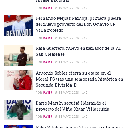
la fase nacional
POR
JAVIER
15 MAYO 2026
0
Fernando Mejías Pantoja, primera piedra
del nuevo proyecto del Don Octavio CP
Villarrobledo
POR
JAVIER
15 MAYO 2026
0
Rafa Guerrero, nuevo entrenador de la AD
San Clemente
POR
JAVIER
14 MAYO 2026
0
Antonio Robles cierra su etapa en el
Moral FS tras una temporada histórica en
Segunda División B
POR
JAVIER
14 MAYO 2026
0
Darío Martín seguirá liderando el
proyecto del Viña Xétar Villarrubia
POR
JAVIER
14 MAYO 2026
0
Kiko Vilches liderará la nueva estructura