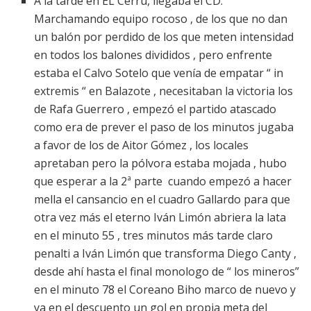
A la tarde en EL Cerrú, llegaba el CD.
Marchamando equipo rocoso , de los que no dan
un balón por perdido de los que meten intensidad
en todos los balones divididos , pero enfrente
estaba el Calvo Sotelo que venía de empatar “ in
extremis “ en Balazote , necesitaban la victoria los
de Rafa Guerrero , empezó el partido atascado
como era de prever el paso de los minutos jugaba
a favor de los de Aitor Gómez , los locales
apretaban pero la pólvora estaba mojada , hubo
que esperar a la 2ª parte cuando empezó a hacer
mella el cansancio en el cuadro Gallardo para que
otra vez más el eterno Iván Limón abriera la lata
en el minuto 55 , tres minutos más tarde claro
penalti a Iván Limón que transforma Diego Canty ,
desde ahí hasta el final monologo de “ los mineros”
en el minuto 78 el Coreano Biho marco de nuevo y
ya en el descuento un gol en propia meta del