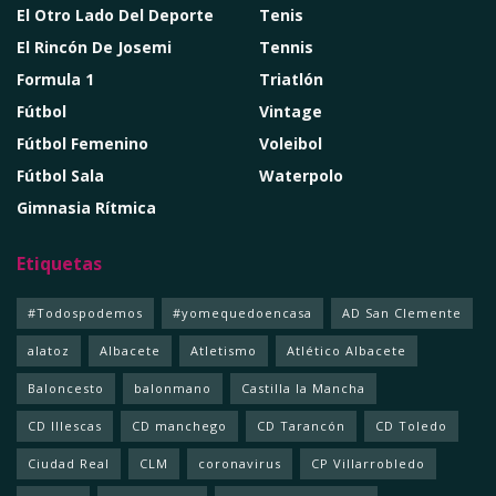
El Otro Lado Del Deporte
Tenis
El Rincón De Josemi
Tennis
Formula 1
Triatlón
Fútbol
Vintage
Fútbol Femenino
Voleibol
Fútbol Sala
Waterpolo
Gimnasia Rítmica
Etiquetas
#Todospodemos
#yomequedoencasa
AD San Clemente
alatoz
Albacete
Atletismo
Atlético Albacete
Baloncesto
balonmano
Castilla la Mancha
CD Illescas
CD manchego
CD Tarancón
CD Toledo
Ciudad Real
CLM
coronavirus
CP Villarrobledo