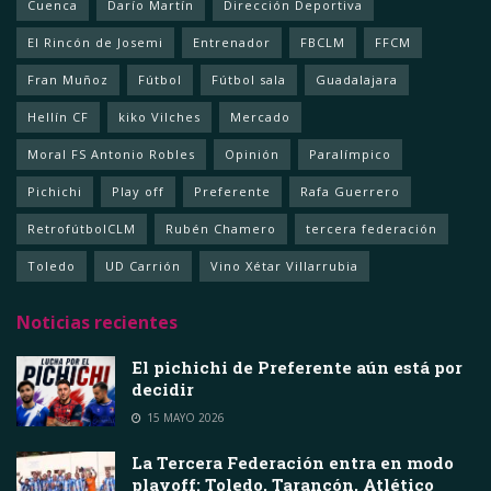
Cuenca
Darío Martín
Dirección Deportiva
El Rincón de Josemi
Entrenador
FBCLM
FFCM
Fran Muñoz
Fútbol
Fútbol sala
Guadalajara
Hellín CF
kiko Vilches
Mercado
Moral FS Antonio Robles
Opinión
Paralímpico
Pichichi
Play off
Preferente
Rafa Guerrero
RetrofútbolCLM
Rubén Chamero
tercera federación
Toledo
UD Carrión
Vino Xétar Villarrubia
Noticias recientes
El pichichi de Preferente aún está por
decidir
15 MAYO 2026
La Tercera Federación entra en modo
playoff: Toledo, Tarancón, Atlético