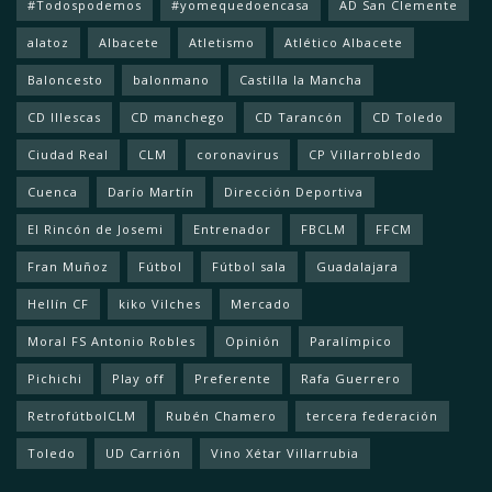
#Todospodemos
#yomequedoencasa
AD San Clemente
alatoz
Albacete
Atletismo
Atlético Albacete
Baloncesto
balonmano
Castilla la Mancha
CD Illescas
CD manchego
CD Tarancón
CD Toledo
Ciudad Real
CLM
coronavirus
CP Villarrobledo
Cuenca
Darío Martín
Dirección Deportiva
El Rincón de Josemi
Entrenador
FBCLM
FFCM
Fran Muñoz
Fútbol
Fútbol sala
Guadalajara
Hellín CF
kiko Vilches
Mercado
Moral FS Antonio Robles
Opinión
Paralímpico
Pichichi
Play off
Preferente
Rafa Guerrero
RetrofútbolCLM
Rubén Chamero
tercera federación
Toledo
UD Carrión
Vino Xétar Villarrubia