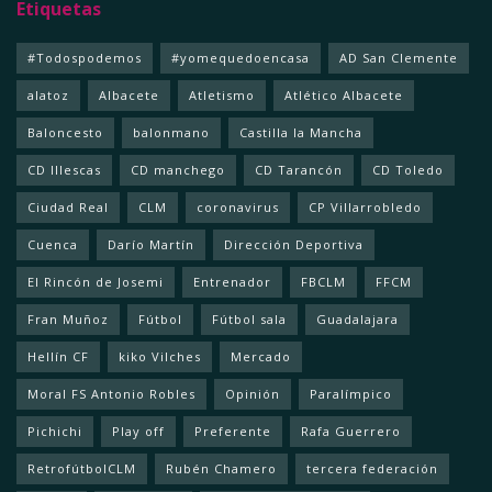
Etiquetas
#Todospodemos
#yomequedoencasa
AD San Clemente
alatoz
Albacete
Atletismo
Atlético Albacete
Baloncesto
balonmano
Castilla la Mancha
CD Illescas
CD manchego
CD Tarancón
CD Toledo
Ciudad Real
CLM
coronavirus
CP Villarrobledo
Cuenca
Darío Martín
Dirección Deportiva
El Rincón de Josemi
Entrenador
FBCLM
FFCM
Fran Muñoz
Fútbol
Fútbol sala
Guadalajara
Hellín CF
kiko Vilches
Mercado
Moral FS Antonio Robles
Opinión
Paralímpico
Pichichi
Play off
Preferente
Rafa Guerrero
RetrofútbolCLM
Rubén Chamero
tercera federación