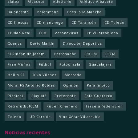
alatoz
Albacete
Atletismo
Atlético Albacete
Baloncesto
balonmano
Castilla la Mancha
CD Illescas
CD manchego
CD Tarancón
CD Toledo
Ciudad Real
CLM
coronavirus
CP Villarrobledo
Cuenca
Darío Martín
Dirección Deportiva
El Rincón de Josemi
Entrenador
FBCLM
FFCM
Fran Muñoz
Fútbol
Fútbol sala
Guadalajara
Hellín CF
kiko Vilches
Mercado
Moral FS Antonio Robles
Opinión
Paralímpico
Pichichi
Play off
Preferente
Rafa Guerrero
RetrofútbolCLM
Rubén Chamero
tercera federación
Toledo
UD Carrión
Vino Xétar Villarrubia
Noticias recientes