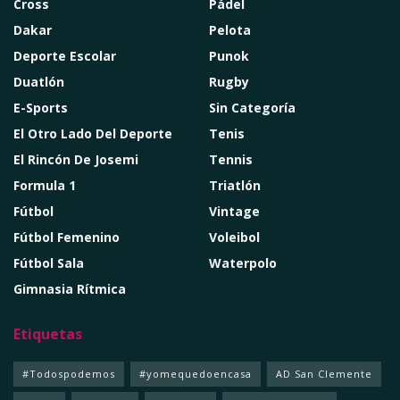
Cross
Pádel
Dakar
Pelota
Deporte Escolar
Punok
Duatlón
Rugby
E-Sports
Sin Categoría
El Otro Lado Del Deporte
Tenis
El Rincón De Josemi
Tennis
Formula 1
Triatlón
Fútbol
Vintage
Fútbol Femenino
Voleibol
Fútbol Sala
Waterpolo
Gimnasia Rítmica
Etiquetas
#Todospodemos
#yomequedoencasa
AD San Clemente