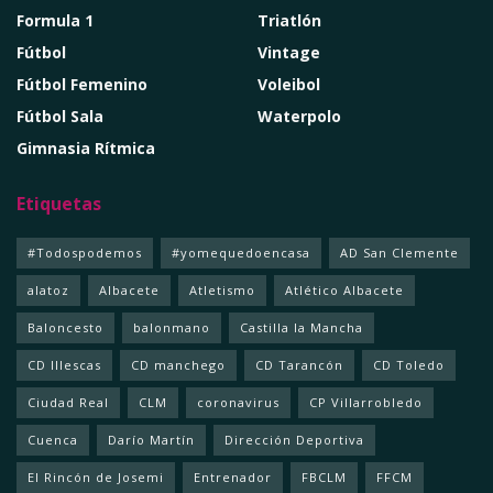
Formula 1
Triatlón
Fútbol
Vintage
Fútbol Femenino
Voleibol
Fútbol Sala
Waterpolo
Gimnasia Rítmica
Etiquetas
#Todospodemos
#yomequedoencasa
AD San Clemente
alatoz
Albacete
Atletismo
Atlético Albacete
Baloncesto
balonmano
Castilla la Mancha
CD Illescas
CD manchego
CD Tarancón
CD Toledo
Ciudad Real
CLM
coronavirus
CP Villarrobledo
Cuenca
Darío Martín
Dirección Deportiva
El Rincón de Josemi
Entrenador
FBCLM
FFCM