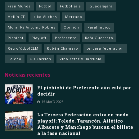
Fran Muñoz
Fútbol
Fútbol sala
Guadalajara
Hellín CF
kiko Vilches
Mercado
Moral FS Antonio Robles
Opinión
Paralímpico
Pichichi
Play off
Preferente
Rafa Guerrero
RetrofútbolCLM
Rubén Chamero
tercera federación
Toledo
UD Carrión
Vino Xétar Villarrubia
Noticias recientes
El pichichi de Preferente aún está por
decidir
15 MAYO 2026
La Tercera Federación entra en modo
playoff: Toledo, Tarancón, Atlético
Albacete y Manchego buscan el billete
a la fase nacional