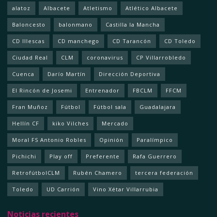
alatoz
Albacete
Atletismo
Atlético Albacete
Baloncesto
balonmano
Castilla la Mancha
CD Illescas
CD manchego
CD Tarancón
CD Toledo
Ciudad Real
CLM
coronavirus
CP Villarrobledo
Cuenca
Darío Martín
Dirección Deportiva
El Rincón de Josemi
Entrenador
FBCLM
FFCM
Fran Muñoz
Fútbol
Fútbol sala
Guadalajara
Hellín CF
kiko Vilches
Mercado
Moral FS Antonio Robles
Opinión
Paralímpico
Pichichi
Play off
Preferente
Rafa Guerrero
RetrofútbolCLM
Rubén Chamero
tercera federación
Toledo
UD Carrión
Vino Xétar Villarrubia
Noticias recientes