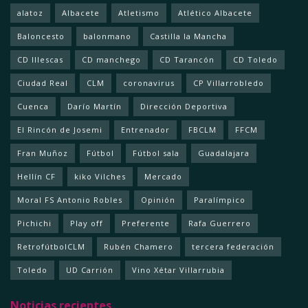
alatoz
Albacete
Atletismo
Atlético Albacete
Baloncesto
balonmano
Castilla la Mancha
CD Illescas
CD manchego
CD Tarancón
CD Toledo
Ciudad Real
CLM
coronavirus
CP Villarrobledo
Cuenca
Darío Martín
Dirección Deportiva
El Rincón de Josemi
Entrenador
FBCLM
FFCM
Fran Muñoz
Fútbol
Fútbol sala
Guadalajara
Hellín CF
kiko Vilches
Mercado
Moral FS Antonio Robles
Opinión
Paralímpico
Pichichi
Play off
Preferente
Rafa Guerrero
RetrofútbolCLM
Rubén Chamero
tercera federación
Toledo
UD Carrión
Vino Xétar Villarrubia
Noticias recientes