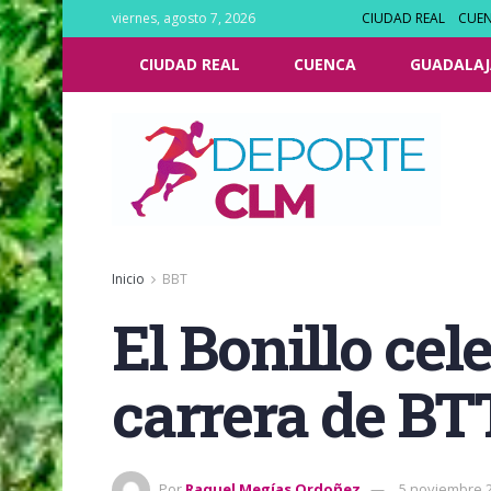
viernes, agosto 7, 2026
CIUDAD REAL
CUE
CIUDAD REAL
CUENCA
GUADALAJ
Inicio
BBT
El Bonillo ce
carrera de BT
Por
Raquel Megías Ordoñez
5 noviembre 