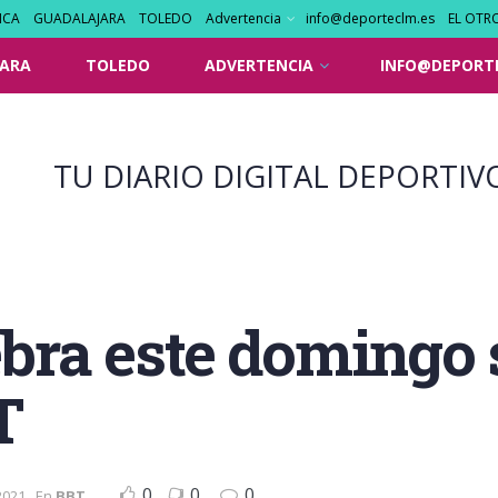
NCA
GUADALAJARA
TOLEDO
Advertencia
info@deporteclm.es
EL OTR
ARA
TOLEDO
ADVERTENCIA
INFO@DEPORT
TU DIARIO DIGITAL DEPORTIV
lebra este domingo
T
0
0
0
2021
En
BBT