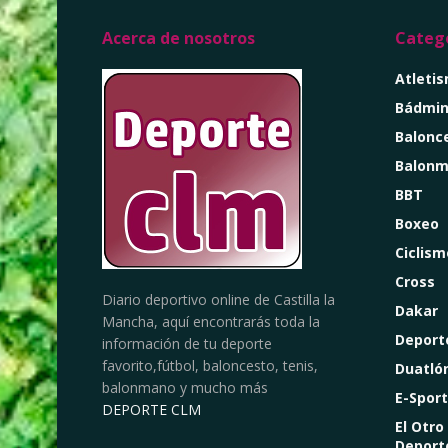
Acerca de nosotros
Catego
Atleti
Bádmin
Balonc
Balon
BBT
Boxeo
Ciclism
Cross
Diario deportivo online de Castilla la
Dakar
Mancha, aquí encontrarás toda la
Deport
información de tu deporte
favorito,fútbol, baloncesto, tenis,
Duatló
balonmano y mucho más
E-Sport
DEPORTE CLM
El Otro
Deport