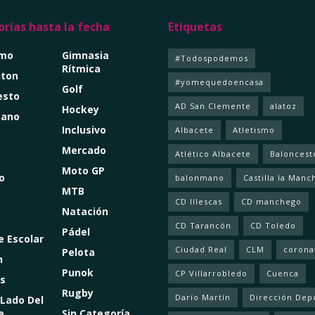
rías hasta la fecha
Etiquetas
smo
Gimnasia
#Todospodemos
Rítmica
ton
#yomequedoencasa
Golf
esto
AD San Clemente
alatoz
Hockey
mano
Inclusivo
Albacete
Atletismo
Mercado
Atlético Albacete
Baloncest
Moto GP
o
balonmano
Castilla la Manc
MTB
CD Illescas
CD manchego
Natación
CD Tarancón
CD Toledo
Pádel
e Escolar
Ciudad Real
CLM
corona
Pelota
n
Punok
CP Villarrobledo
Cuenca
s
Rugby
Darío Martín
Dirección Dep
 Lado Del
e
Sin Categoría