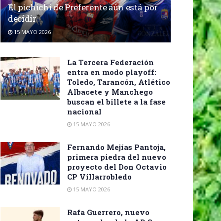
El pichichi de Preferente aún está por
decidir
15 MAYO 2026
La Tercera Federación
entra en modo playoff:
Toledo, Tarancón, Atlético
Albacete y Manchego
buscan el billete a la fase
nacional
15 MAYO 2026
Fernando Mejías Pantoja,
primera piedra del nuevo
proyecto del Don Octavio
CP Villarrobledo
15 MAYO 2026
Rafa Guerrero, nuevo