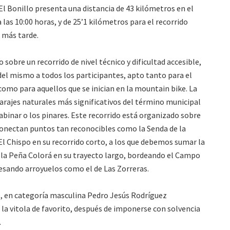
El Bonillo presenta una distancia de 43 kilómetros en el
 las 10:00 horas, y de 25’1 kilómetros para el recorrido
s más tarde.
 sobre un recorrido de nivel técnico y dificultad accesible,
 del mismo a todos los participantes, apto tanto para el
como para aquellos que se inician en la mountain bike. La
parajes naturales más significativos del término municipal
sabinar o los pinares. Este recorrido está organizado sobre
conectan puntos tan reconocibles como la Senda de la
El Chispo en su recorrido corto, a los que debemos sumar la
y la Peña Colorá en su trayecto largo, bordeando el Campo
vesando arroyuelos como el de Las Zorreras.
re, en categoría masculina Pedro Jesús Rodríguez
la vitola de favorito, después de imponerse con solvencia
.