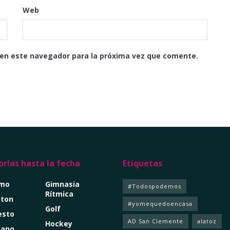
Web
 en este navegador para la próxima vez que comente.
rías hasta la fecha
Etiquetas
smo
Gimnasia
#Todospodemos
Rítmica
ton
#yomequedoencasa
Golf
esto
AD San Clemente
alatoz
Hockey
mano