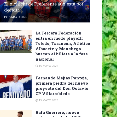
El pichichi de Preferente aún está por
decidir
15 MAYO 2026
La Tercera Federación
entra en modo playoff:
Toledo, Tarancón, Atlético
Albacete y Manchego
buscan el billete a la fase
nacional
15 MAYO 2026
Fernando Mejías Pantoja,
primera piedra del nuevo
proyecto del Don Octavio
CP Villarrobledo
15 MAYO 2026
Rafa Guerrero, nuevo