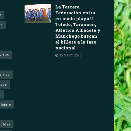
La Tercera
Federación entra
o
en modo playoff:
Toledo, Tarancón,
ha
Atlético Albacete y
Manchego buscan
el billete a la fase
nacional
virus
15 MAYO 2026
ortiva
ador
z
lajara
Robles