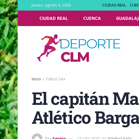
jueves, agosto 6, 2026
CIUDAD REAL
CUE
CIUDAD REAL
CUENCA
GUADALAJ
Inicio
Fútbol Sala
El capitán Ma
Atlético Barg
Por
Sergio
22 julio 2020
En
Fútbol Sala