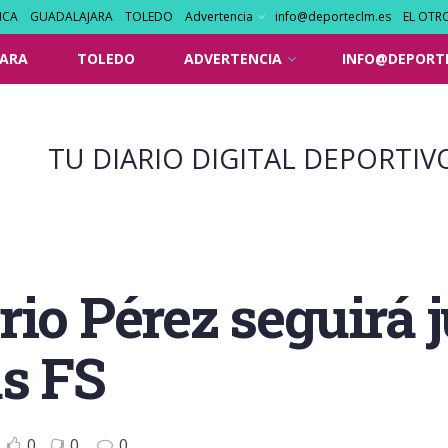
NCA
GUADALAJARA
TOLEDO
Advertencia
info@deporteclm.es
EL OTR
ARA
TOLEDO
ADVERTENCIA
INFO@DEPORT
TU DIARIO DIGITAL DEPORTIV
rio Pérez seguirá 
as FS
0
0
0