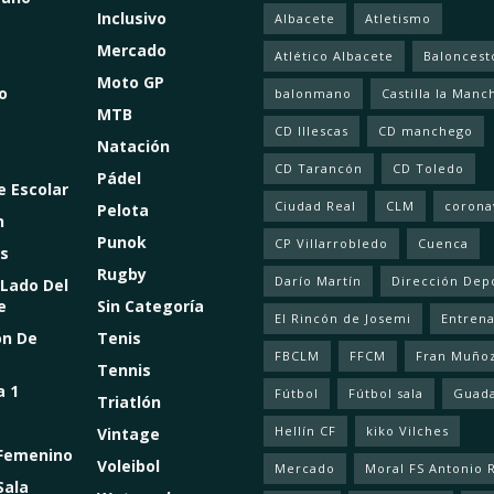
Inclusivo
Albacete
Atletismo
Mercado
Atlético Albacete
Baloncest
Moto GP
o
balonmano
Castilla la Manc
MTB
CD Illescas
CD manchego
Natación
CD Tarancón
CD Toledo
Pádel
e Escolar
Ciudad Real
CLM
corona
Pelota
n
Punok
CP Villarrobledo
Cuenca
s
Rugby
Darío Martín
Dirección Dep
 Lado Del
e
Sin Categoría
El Rincón de Josemi
Entren
ón De
Tenis
FBCLM
FFCM
Fran Muño
Tennis
a 1
Fútbol
Fútbol sala
Guada
Triatlón
Hellín CF
kiko Vilches
Vintage
 Femenino
Voleibol
Mercado
Moral FS Antonio 
Sala