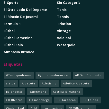
E-Sports
Sin Categoría
El Otro Lado Del Deporte
Tenis
El Rincón De Josemi
Tennis
Formula 1
Triatlón
Fútbol
Vintage
Fútbol Femenino
Voleibol
Fútbol Sala
Waterpolo
Gimnasia Rítmica
Etiquetas
#Todospodemos
#yomequedoencasa
AD San Clemente
alatoz
Albacete
Atletismo
Atlético Albacete
Baloncesto
balonmano
Castilla la Mancha
CD Illescas
CD manchego
CD Tarancón
CD Toledo
Ciudad Real
CLM
coronavirus
CP Villarrobledo