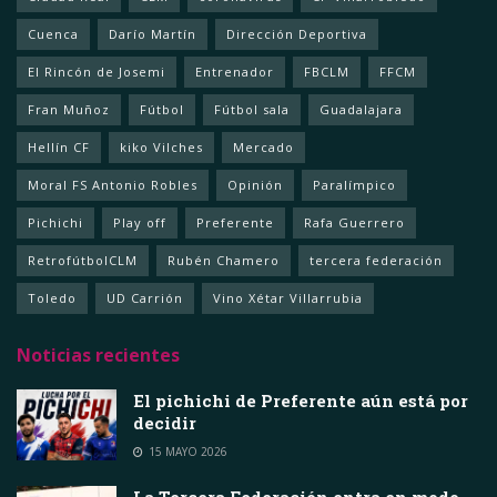
Cuenca
Darío Martín
Dirección Deportiva
El Rincón de Josemi
Entrenador
FBCLM
FFCM
Fran Muñoz
Fútbol
Fútbol sala
Guadalajara
Hellín CF
kiko Vilches
Mercado
Moral FS Antonio Robles
Opinión
Paralímpico
Pichichi
Play off
Preferente
Rafa Guerrero
RetrofútbolCLM
Rubén Chamero
tercera federación
Toledo
UD Carrión
Vino Xétar Villarrubia
Noticias recientes
El pichichi de Preferente aún está por
decidir
15 MAYO 2026
La Tercera Federación entra en modo