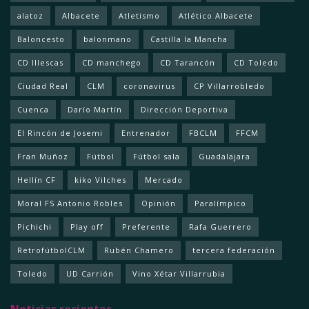
alatoz
Albacete
Atletismo
Atlético Albacete
Baloncesto
balonmano
Castilla la Mancha
CD Illescas
CD manchego
CD Tarancón
CD Toledo
Ciudad Real
CLM
coronavirus
CP Villarrobledo
Cuenca
Darío Martín
Dirección Deportiva
El Rincón de Josemi
Entrenador
FBCLM
FFCM
Fran Muñoz
Fútbol
Fútbol sala
Guadalajara
Hellín CF
kiko Vilches
Mercado
Moral FS Antonio Robles
Opinión
Paralímpico
Pichichi
Play off
Preferente
Rafa Guerrero
RetrofútbolCLM
Rubén Chamero
tercera federación
Toledo
UD Carrión
Vino Xétar Villarrubia
Noticias recientes