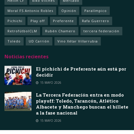
Hellín CF
kiko Vilches
Mercado
Moral FS Antonio Robles
Opinión
Paralímpico
Pichichi
Play off
Preferente
Rafa Guerrero
RetrofútbolCLM
Rubén Chamero
tercera federación
Toledo
UD Carrión
Vino Xétar Villarrubia
Noticias recientes
El pichichi de Preferente aún está por
decidir
15 MAYO 2026
La Tercera Federación entra en modo
playoff: Toledo, Tarancón, Atlético
Albacete y Manchego buscan el billete
a la fase nacional
15 MAYO 2026