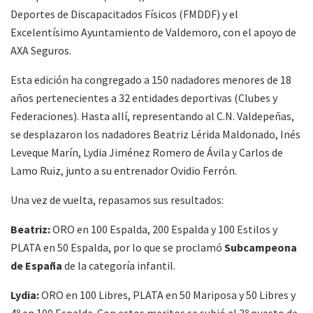
Deportes de Discapacitados Físicos (FMDDF) y el
Excelentísimo Ayuntamiento de Valdemoro, con el apoyo de
AXA Seguros.
Esta edición ha congregado a 150 nadadores menores de 18
años pertenecientes a 32 entidades deportivas (Clubes y
Federaciones). Hasta allí, representando al C.N. Valdepeñas,
se desplazaron los nadadores Beatriz Lérida Maldonado, Inés
Leveque Marín, Lydia Jiménez Romero de Ávila y Carlos de
Lamo Ruiz, junto a su entrenador Ovidio Ferrón.
Una vez de vuelta, repasamos sus resultados:
Beatriz:
ORO en 100 Espalda, 200 Espalda y 100 Estilos y
PLATA en 50 Espalda, por lo que se proclamó
Subcampeona
de España
de la categoría infantil.
Lydia:
ORO en 100 Libres, PLATA en 50 Mariposa y 50 Libres y
4º en 100 Espalda. Con estos meritos se subió al 3º puesto de