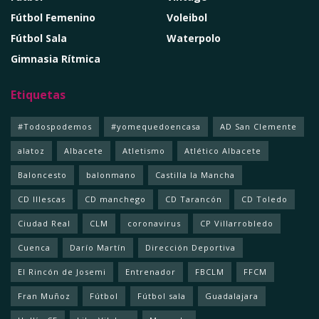
Fútbol Femenino
Voleibol
Fútbol Sala
Waterpolo
Gimnasia Rítmica
Etiquetas
#Todospodemos
#yomequedoencasa
AD San Clemente
alatoz
Albacete
Atletismo
Atlético Albacete
Baloncesto
balonmano
Castilla la Mancha
CD Illescas
CD manchego
CD Tarancón
CD Toledo
Ciudad Real
CLM
coronavirus
CP Villarrobledo
Cuenca
Darío Martín
Dirección Deportiva
El Rincón de Josemi
Entrenador
FBCLM
FFCM
Fran Muñoz
Fútbol
Fútbol sala
Guadalajara