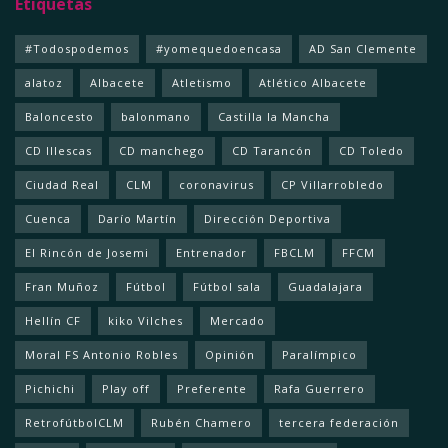
Etiquetas
#Todospodemos
#yomequedoencasa
AD San Clemente
alatoz
Albacete
Atletismo
Atlético Albacete
Baloncesto
balonmano
Castilla la Mancha
CD Illescas
CD manchego
CD Tarancón
CD Toledo
Ciudad Real
CLM
coronavirus
CP Villarrobledo
Cuenca
Darío Martín
Dirección Deportiva
El Rincón de Josemi
Entrenador
FBCLM
FFCM
Fran Muñoz
Fútbol
Fútbol sala
Guadalajara
Hellín CF
kiko Vilches
Mercado
Moral FS Antonio Robles
Opinión
Paralímpico
Pichichi
Play off
Preferente
Rafa Guerrero
RetrofútbolCLM
Rubén Chamero
tercera federación