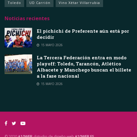
Toledo
UD Carrión
Vino Xétar Villarrubia
Noticias recientes
El pichichi de Preferente aún está por
decidir
15 MAYO 2026
La Tercera Federación entra en modo
playoff: Toledo, Tarancón, Atlético
Albacete y Manchego buscan el billete
a la fase nacional
15 MAYO 2026
© 2020
A10WEB
-Estudio de diseño web
A10WEB.ES
.