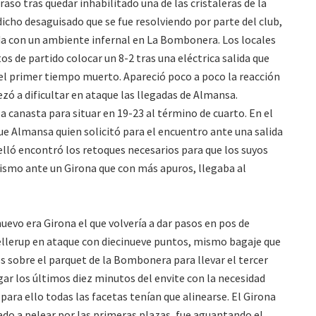
aso tras quedar inhabilitado una de las cristaleras de la
dicho desaguisado que se fue resolviendo por parte del club,
ida con un ambiente infernal en La Bombonera. Los locales
tos de partido colocar un 8-2 tras una eléctrica salida que
r el primer tiempo muerto. Apareció poco a poco la reacción
ó a dificultar en ataque las llegadas de Almansa.
 a canasta para situar en 19-23 al término de cuarto. En el
fue Almansa quien solicitó para el encuentro ante una salida
elló encontró los retoques necesarios para que los suyos
mismo ante un Girona que con más apuros, llegaba al
uevo era Girona el que volvería a dar pasos en pos de
jellerup en ataque con diecinueve puntos, mismo bagaje que
s sobre el parquet de la Bombonera para llevar el tercer
ugar los últimos diez minutos del envite con la necesidad
para ello todas las facetas tenían que alinearse. El Girona
do a pelear por las primeras plazas, fue aguantando el