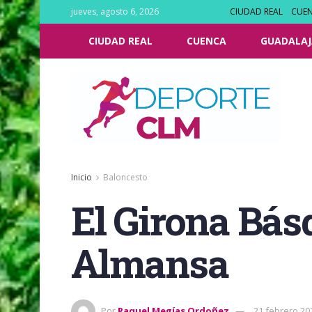
jueves, agosto 6, 2026
CIUDAD REAL
CUE
CIUDAD REAL
CUENCA
GUADALAJ
Inicio
Baloncesto
El Girona Básq
Almansa
Por
Raquel Megías Ordoñez
21 febrero 20