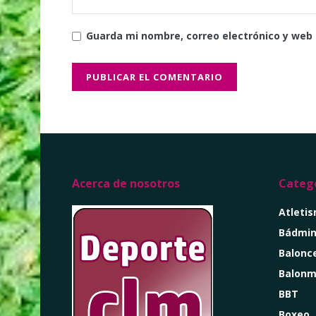
Guarda mi nombre, correo electrónico y web
Acerca de nosotros
Catego
Atleti
Bádmin
Balonc
Balon
BBT
Boxeo