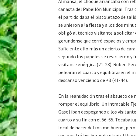
Almansa, el choque arrancaba con retr
canasta del Pabellón Municipal. Tras 
el partido daba el pistoletazo de sal
se unieron a la fiesta y a los dos minu
obligó al técnico visitante a solicita
gerundense que cerró espacios y empez
Suficiente ello más un acierto de cara
segundo los papeles se revirtieron y 
visitante enérgica (21-28). Ruben Per
pelearan el cuarto y equilibrasen el 
descanso venciendo de +3 (41-44).
En la reanudación tras el absueto de n
romper el equilibrio. Un intratable F
Gasol iban despegando a los visitante
cuarto a su fin con el 56-65. Tocaba j
local de hacer del mismo bueno, pero 
que mostró hechuras de plantel llama