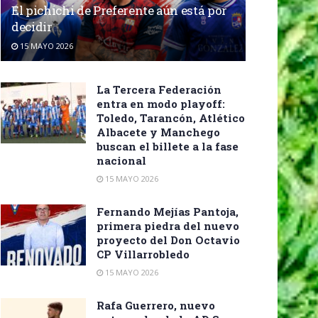
El pichichi de Preferente aún está por
decidir
15 MAYO 2026
La Tercera Federación
entra en modo playoff:
Toledo, Tarancón, Atlético
Albacete y Manchego
buscan el billete a la fase
nacional
15 MAYO 2026
Fernando Mejías Pantoja,
primera piedra del nuevo
proyecto del Don Octavio
CP Villarrobledo
15 MAYO 2026
Rafa Guerrero, nuevo