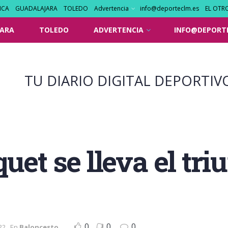
NCA
GUADALAJARA
TOLEDO
Advertencia
info@deporteclm.es
EL OTR
ARA
TOLEDO
ADVERTENCIA
INFO@DEPORT
TU DIARIO DIGITAL DEPORTIV
uet se lleva el tri
0
0
0
22
En
Baloncesto