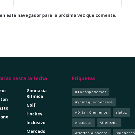
 en este navegador para la próxima vez que comente.
rías hasta la fecha
Etiquetas
smo
Gimnasia
#Todospodemos
Rítmica
ton
#yomequedoencasa
Golf
esto
AD San Clemente
alatoz
Hockey
mano
Inclusivo
Albacete
Atletismo
Mercado
Atlético Albacete
Baloncest