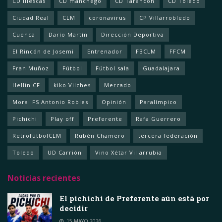
CD Illescas
CD manchego
CD Tarancón
CD Toledo
Ciudad Real
CLM
coronavirus
CP Villarrobledo
Cuenca
Darío Martín
Dirección Deportiva
El Rincón de Josemi
Entrenador
FBCLM
FFCM
Fran Muñoz
Fútbol
Fútbol sala
Guadalajara
Hellín CF
kiko Vilches
Mercado
Moral FS Antonio Robles
Opinión
Paralímpico
Pichichi
Play off
Preferente
Rafa Guerrero
RetrofútbolCLM
Rubén Chamero
tercera federación
Toledo
UD Carrión
Vino Xétar Villarrubia
Noticias recientes
El pichichi de Preferente aún está por
decidir
15 MAYO 2026