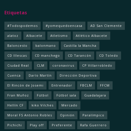
Etiquetas
#Todospodemos
#yomequedoencasa
AD San Clemente
alatoz
Albacete
Atletismo
Atlético Albacete
Baloncesto
balonmano
Castilla la Mancha
CD Illescas
CD manchego
CD Tarancón
CD Toledo
Ciudad Real
CLM
coronavirus
CP Villarrobledo
Cuenca
Darío Martín
Dirección Deportiva
El Rincón de Josemi
Entrenador
FBCLM
FFCM
Fran Muñoz
Fútbol
Fútbol sala
Guadalajara
Hellín CF
kiko Vilches
Mercado
Moral FS Antonio Robles
Opinión
Paralímpico
Pichichi
Play off
Preferente
Rafa Guerrero