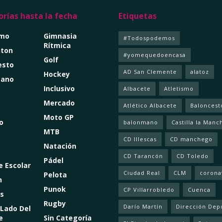
rías hasta la fecha
Etiquetas
smo
Gimnasia
#Todospodemos
Rítmica
ton
#yomequedoencasa
Golf
esto
AD San Clemente
alatoz
Hockey
mano
Inclusivo
Albacete
Atletismo
Mercado
Atlético Albacete
Baloncest
Moto GP
o
balonmano
Castilla la Manc
MTB
CD Illescas
CD manchego
Natación
CD Tarancón
CD Toledo
Pádel
e Escolar
Ciudad Real
CLM
corona
Pelota
n
Punok
CP Villarrobledo
Cuenca
s
Rugby
Darío Martín
Dirección Dep
 Lado Del
e
Sin Categoría