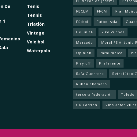
El Rincón de Josemi
Entren
ón De
Tenis
FBCLM
FFCM
Fran Muño
Tennis
a 1
Fútbol
Fútbol sala
Guada
Triatlón
Hellín CF
kiko Vilches
Vintage
 Femenino
Voleibol
Mercado
Moral FS Antonio 
Sala
Waterpolo
Opinión
Paralímpico
Pic
Play off
Preferente
Rafa Guerrero
Retrofútbol
Rubén Chamero
tercera federación
Toledo
UD Carrión
Vino Xétar Villa