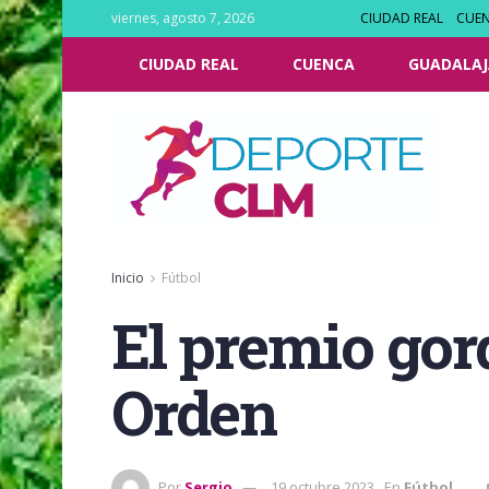
viernes, agosto 7, 2026
CIUDAD REAL
CUE
CIUDAD REAL
CUENCA
GUADALAJ
Inicio
Fútbol
El premio gord
Orden
Por
Sergio
19 octubre 2023
En
Fútbol