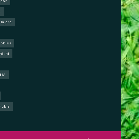
ador
z
lajara
Robles
hichi
CLM
rrubia