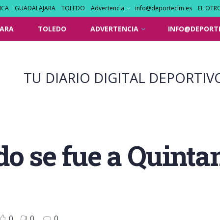
NCA
GUADALAJARA
TOLEDO
Advertencia
info@deporteclm.es
EL OTR
ARA
TOLEDO
ADVERTENCIA
INFO@DEPORT
TU DIARIO DIGITAL DEPORTIV
o se fue a Quintan
0
0
0