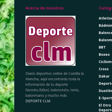
Acerca de nosotros
Catego
Atleti
Bádmin
Balonc
Balon
BBT
Boxeo
Ciclism
Cross
Diario deportivo online de Castilla la
Dakar
Mancha, aquí encontrarás toda la
Deport
información de tu deporte
favorito,fútbol, baloncesto, tenis,
Duatló
balonmano y mucho más
E-Sport
DEPORTE CLM
El Otro
Deport