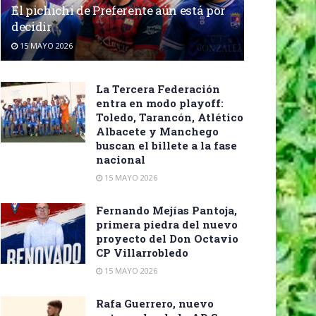
El pichichi de Preferente aún está por
decidir
15 MAYO 2026
La Tercera Federación
entra en modo playoff:
Toledo, Tarancón, Atlético
Albacete y Manchego
buscan el billete a la fase
nacional
15 MAYO 2026
Fernando Mejías Pantoja,
primera piedra del nuevo
proyecto del Don Octavio
CP Villarrobledo
15 MAYO 2026
Rafa Guerrero, nuevo