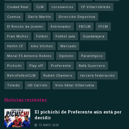
Ciudad Real
CLM
coronavirus
CP Villarrobledo
Cuenca
Darío Martín
Dirección Deportiva
El Rincón de Josemi
Entrenador
FBCLM
FFCM
Fran Muñoz
Fútbol
Fútbol sala
Guadalajara
Hellín CF
kiko Vilches
Mercado
Moral FS Antonio Robles
Opinión
Paralímpico
Pichichi
Play off
Preferente
Rafa Guerrero
RetrofútbolCLM
Rubén Chamero
tercera federación
Toledo
UD Carrión
Vino Xétar Villarrubia
Noticias recientes
El pichichi de Preferente aún está por
decidir
15 MAYO 2026