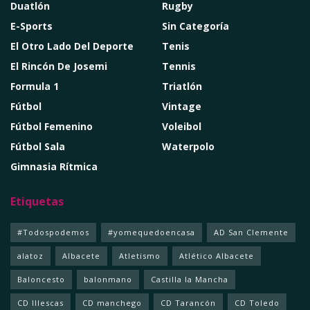
Duatlón
Rugby
E-Sports
Sin Categoría
El Otro Lado Del Deporte
Tenis
El Rincón De Josemi
Tennis
Formula 1
Triatlón
Fútbol
Vintage
Fútbol Femenino
Voleibol
Fútbol Sala
Waterpolo
Gimnasia Rítmica
Etiquetas
#Todospodemos
#yomequedoencasa
AD San Clemente
alatoz
Albacete
Atletismo
Atlético Albacete
Baloncesto
balonmano
Castilla la Mancha
CD Illescas
CD manchego
CD Tarancón
CD Toledo