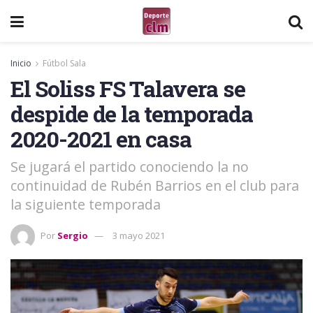
Inicio
Fútbol Sala
El Soliss FS Talavera se
despide de la temporada
2020-2021 en casa
Se jugará el partido conociendo la no
continuidad de Rubén Barrios en el club para
la siguiente temporada
Por
Sergio
3 mayo 2021