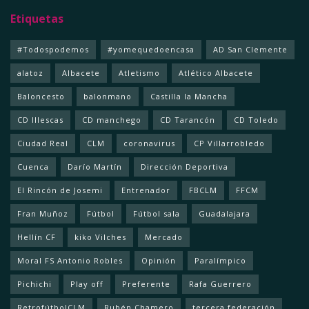
Etiquetas
#Todospodemos
#yomequedoencasa
AD San Clemente
alatoz
Albacete
Atletismo
Atlético Albacete
Baloncesto
balonmano
Castilla la Mancha
CD Illescas
CD manchego
CD Tarancón
CD Toledo
Ciudad Real
CLM
coronavirus
CP Villarrobledo
Cuenca
Darío Martín
Dirección Deportiva
El Rincón de Josemi
Entrenador
FBCLM
FFCM
Fran Muñoz
Fútbol
Fútbol sala
Guadalajara
Hellín CF
kiko Vilches
Mercado
Moral FS Antonio Robles
Opinión
Paralímpico
Pichichi
Play off
Preferente
Rafa Guerrero
RetrofútbolCLM
Rubén Chamero
tercera federación