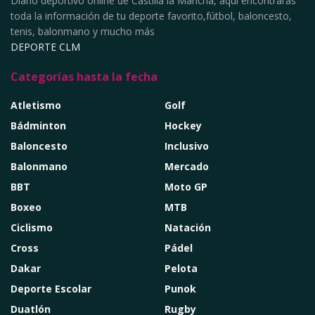
Diario deportivo online de Castilla la Mancha, aquí encontrarás
toda la información de tu deporte favorito,fútbol, baloncesto,
tenis, balonmano y mucho más
DEPORTE CLM
Categorías hasta la fecha
Atletismo
Golf
Bádminton
Hockey
Baloncesto
Inclusivo
Balonmano
Mercado
BBT
Moto GP
Boxeo
MTB
Ciclismo
Natación
Cross
Pádel
Dakar
Pelota
Deporte Escolar
Punok
Duatlón
Rugby