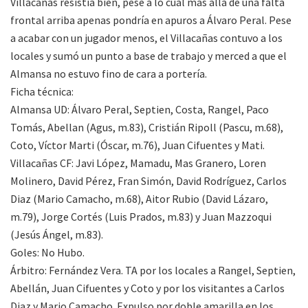
Villacañas resistía bien, pese a lo cual más allá de una falta
frontal arriba apenas pondría en apuros a Álvaro Peral. Pese
a acabar con un jugador menos, el Villacañas contuvo a los
locales y sumó un punto a base de trabajo y merced a que el
Almansa no estuvo fino de cara a portería.
Ficha técnica:
Almansa UD: Álvaro Peral, Septien, Costa, Rangel, Paco
Tomás, Abellan (Agus, m.83), Cristián Ripoll (Pascu, m.68),
Coto, Víctor Marti (Óscar, m.76), Juan Cifuentes y Mati.
Villacañas CF: Javi López, Mamadu, Mas Granero, Loren
Molinero, David Pérez, Fran Simón, David Rodríguez, Carlos
Diaz (Mario Camacho, m.68), Aitor Rubio (David Lázaro,
m.79), Jorge Cortés (Luis Prados, m.83) y Juan Mazzoqui
(Jesús Ángel, m.83).
Goles: No Hubo.
Árbitro: Fernández Vera. TA por los locales a Rangel, Septien,
Abellán, Juan Cifuentes y Coto y por los visitantes a Carlos
Diaz y Mario Camacho. Expulso por doble amarilla en los