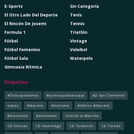
E-Sports
Sin Categoría
El Otro Lado Del Deporte
Tenis
El Rincón De Josemi
Tennis
Formula 1
Triatlón
Fútbol
Vintage
Fútbol Femenino
Voleibol
Fútbol Sala
Waterpolo
Gimnasia Rítmica
Etiquetas
#Todospodemos
#yomequedoencasa
AD San Clemente
alatoz
Albacete
Atletismo
Atlético Albacete
Baloncesto
balonmano
Castilla la Mancha
CD Illescas
CD manchego
CD Tarancón
CD Toledo