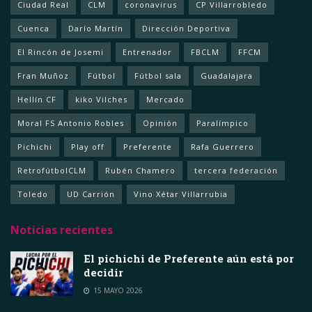
Ciudad Real
CLM
coronavirus
CP Villarrobledo
Cuenca
Darío Martín
Dirección Deportiva
El Rincón de Josemi
Entrenador
FBCLM
FFCM
Fran Muñoz
Fútbol
Fútbol sala
Guadalajara
Hellín CF
kiko Vilches
Mercado
Moral FS Antonio Robles
Opinión
Paralímpico
Pichichi
Play off
Preferente
Rafa Guerrero
RetrofútbolCLM
Rubén Chamero
tercera federación
Toledo
UD Carrión
Vino Xétar Villarrubia
Noticias recientes
El pichichi de Preferente aún está por
decidir
15 MAYO 2026