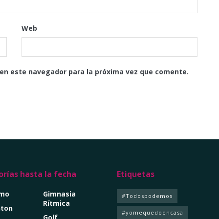
Web
 en este navegador para la próxima vez que comente.
rías hasta la fecha
Etiquetas
smo
Gimnasia
#Todospodemos
Rítmica
ton
#yomequedoencasa
Golf