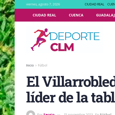
viernes, agosto 7, 2026
CIUDAD REAL
CUE
CIUDAD REAL
CUENCA
GUADALAJ
Inicio
Fútbol
El Villarroble
líder de la tab
Por
Sergio
15 noviembre 2023
En
Fútbol