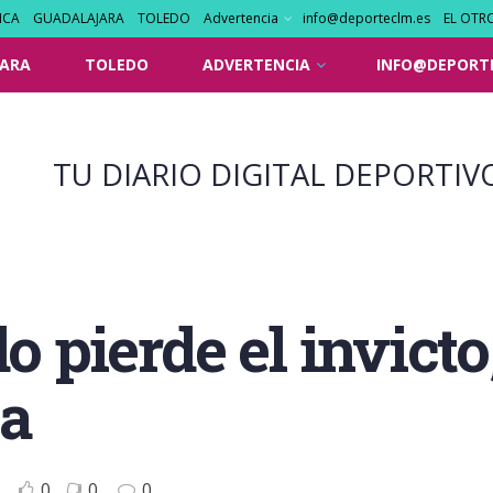
NCA
GUADALAJARA
TOLEDO
Advertencia
info@deporteclm.es
EL OTR
ARA
TOLEDO
ADVERTENCIA
INFO@DEPORT
TU DIARIO DIGITAL DEPORTIV
do pierde el invicto
la
0
0
0