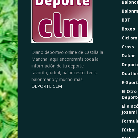
Balonc
Balon
BBT
Boxeo
Ciclism
Cross
Diario deportivo online de Castilla la
Dakar
Mancha, aquí encontrarás toda la
Deport
información de tu deporte
favorito,fútbol, baloncesto, tenis,
Duatló
balonmano y mucho más
E-Sport
DEPORTE CLM
El Otro
Deport
El Rinc
Josemi
Formul
Fútbol