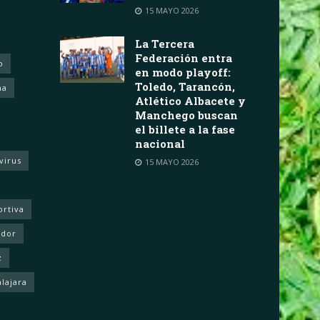
15 MAYO 2026
La Tercera
Federación entra
o
en modo playoff:
Toledo, Tarancón,
ha
Atlético Albacete y
Manchego buscan
el billete a la fase
nacional
virus
15 MAYO 2026
ortiva
ador
z
lajara