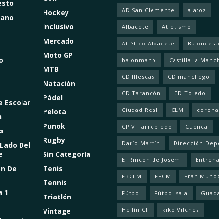
esto
AD San Clemente
alatoz
Hockey
mano
Inclusivo
Albacete
Atletismo
Mercado
Atlético Albacete
Baloncest
Moto GP
o
balonmano
Castilla la Manc
MTB
CD Illescas
CD manchego
Natación
CD Tarancón
CD Toledo
Pádel
e Escolar
Ciudad Real
CLM
corona
Pelota
n
Punok
CP Villarrobledo
Cuenca
s
Rugby
Darío Martín
Dirección Dep
 Lado Del
e
Sin Categoría
El Rincón de Josemi
Entren
ón De
Tenis
FBCLM
FFCM
Fran Muño
Tennis
a 1
Fútbol
Fútbol sala
Guada
Triatlón
Hellín CF
kiko Vilches
Vintage