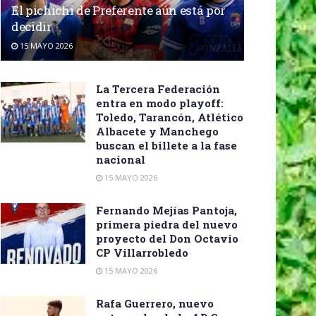
El pichichi de Preferente aún está por
decidir
15 MAYO 2026
La Tercera Federación
entra en modo playoff:
Toledo, Tarancón, Atlético
Albacete y Manchego
buscan el billete a la fase
nacional
15 MAYO 2026
Fernando Mejías Pantoja,
primera piedra del nuevo
proyecto del Don Octavio
CP Villarrobledo
15 MAYO 2026
Rafa Guerrero, nuevo