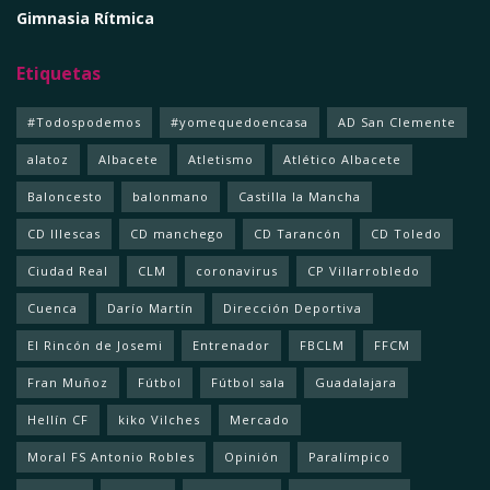
Gimnasia Rítmica
Etiquetas
#Todospodemos
#yomequedoencasa
AD San Clemente
alatoz
Albacete
Atletismo
Atlético Albacete
Baloncesto
balonmano
Castilla la Mancha
CD Illescas
CD manchego
CD Tarancón
CD Toledo
Ciudad Real
CLM
coronavirus
CP Villarrobledo
Cuenca
Darío Martín
Dirección Deportiva
El Rincón de Josemi
Entrenador
FBCLM
FFCM
Fran Muñoz
Fútbol
Fútbol sala
Guadalajara
Hellín CF
kiko Vilches
Mercado
Moral FS Antonio Robles
Opinión
Paralímpico