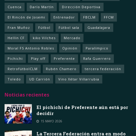
Cuenca
Darío Martín
Dirección Deportiva
El Rincón de Josemi
Entrenador
FBCLM
FFCM
Fran Muñoz
Fútbol
Fútbol sala
Guadalajara
Hellín CF
kiko Vilches
Mercado
Moral FS Antonio Robles
Opinión
Paralímpico
Pichichi
Play off
Preferente
Rafa Guerrero
RetrofútbolCLM
Rubén Chamero
tercera federación
Toledo
UD Carrión
Vino Xétar Villarrubia
Noticias recientes
El pichichi de Preferente aún está por
decidir
15 MAYO 2026
La Tercera Federación entra en modo