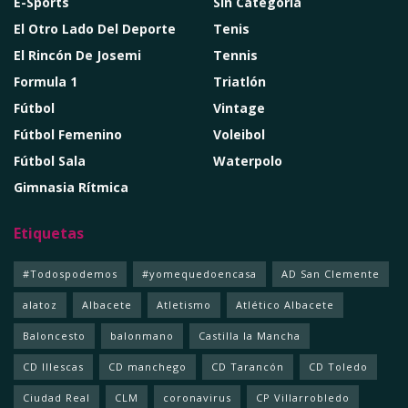
E-Sports
Sin Categoría
El Otro Lado Del Deporte
Tenis
El Rincón De Josemi
Tennis
Formula 1
Triatlón
Fútbol
Vintage
Fútbol Femenino
Voleibol
Fútbol Sala
Waterpolo
Gimnasia Rítmica
Etiquetas
#Todospodemos
#yomequedoencasa
AD San Clemente
alatoz
Albacete
Atletismo
Atlético Albacete
Baloncesto
balonmano
Castilla la Mancha
CD Illescas
CD manchego
CD Tarancón
CD Toledo
Ciudad Real
CLM
coronavirus
CP Villarrobledo