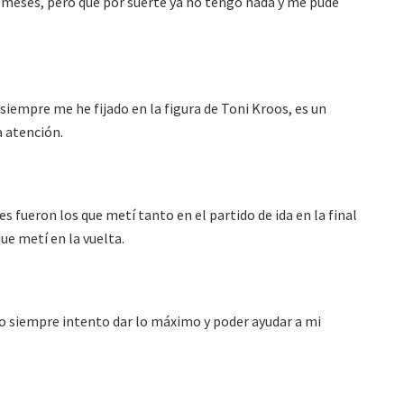
2 meses, pero que por suerte ya no tengo nada y me pude
 siempre me he fijado en la figura de Toni Kroos, es un
 atención.
 fueron los que metí tanto en el partido de ida en la final
ue metí en la vuelta.
ero siempre intento dar lo máximo y poder ayudar a mi