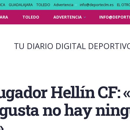
NCA
GUADALAJARA
TOLEDO
Advertencia
info@deporteclm.es
EL OTR
ARA
TOLEDO
ADVERTENCIA
INFO@DEPORT
TU DIARIO DIGITAL DEPORTIV
jugador Hellín CF:
e gusta no hay nin
»