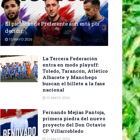
El pichichi de Preferente aún está por
decidir
15 MAYO 2026
La Tercera Federación
entra en modo playoff:
Toledo, Tarancón, Atlético
Albacete y Manchego
buscan el billete a la fase
nacional
15 MAYO 2026
Fernando Mejías Pantoja,
primera piedra del nuevo
proyecto del Don Octavio
CP Villarrobledo
15 MAYO 2026