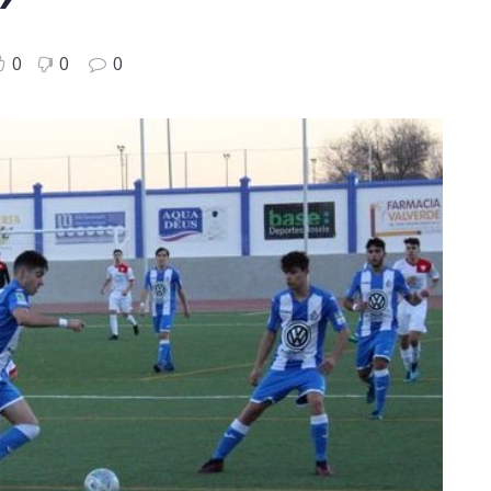
0
0
0