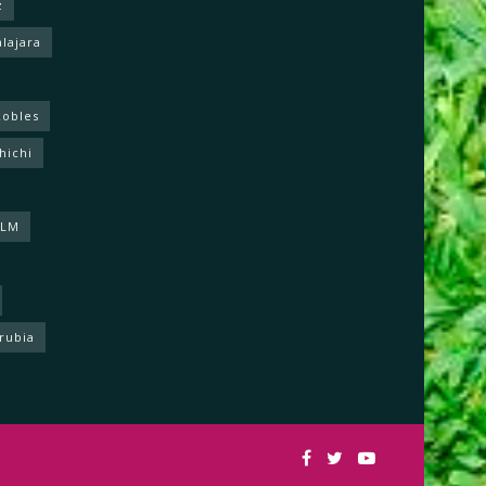
z
lajara
Robles
hichi
CLM
rrubia