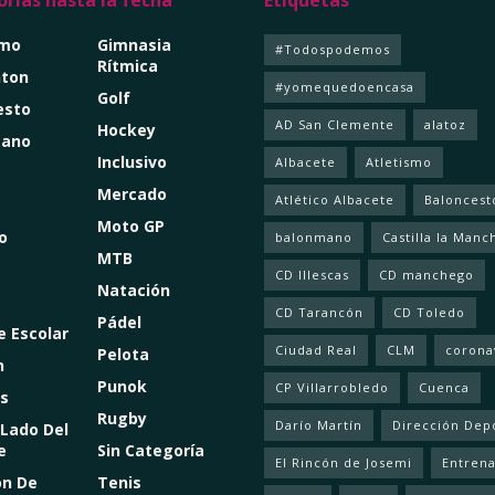
rías hasta la fecha
Etiquetas
smo
Gimnasia
#Todospodemos
Rítmica
ton
#yomequedoencasa
Golf
esto
AD San Clemente
alatoz
Hockey
mano
Inclusivo
Albacete
Atletismo
Mercado
Atlético Albacete
Baloncest
Moto GP
o
balonmano
Castilla la Manc
MTB
CD Illescas
CD manchego
Natación
CD Tarancón
CD Toledo
Pádel
e Escolar
Ciudad Real
CLM
corona
Pelota
n
Punok
CP Villarrobledo
Cuenca
s
Rugby
Darío Martín
Dirección Dep
 Lado Del
e
Sin Categoría
El Rincón de Josemi
Entren
ón De
Tenis