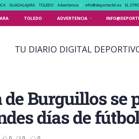
NCA
GUADALAJARA
TOLEDO
Advertencia
info@deporteclm.es
EL OTR
ARA
TOLEDO
ADVERTENCIA
INFO@DEPORT
TU DIARIO DIGITAL DEPORTIV
 de Burguillos se 
ndes días de fútbol
0
0
0