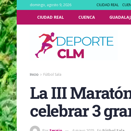
domingo, agosto 9, 2026
CIUDAD REAL
CUE
CIUDAD REAL
CUENCA
GUADALAJ
Inicio
Fútbol Sala
La III Maratón
celebrar 3 gra
Por
Sergio
6 mayo 2025
En
Fútbol Sala