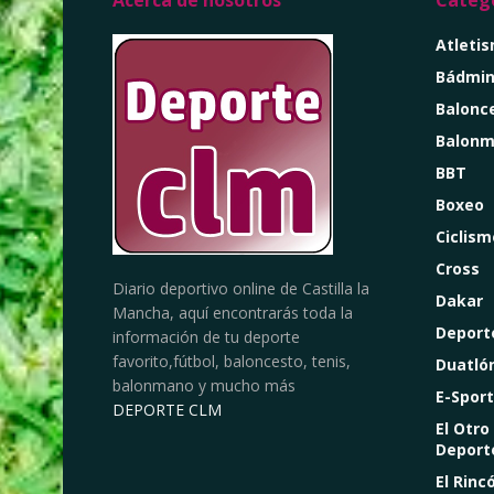
Acerca de nosotros
Catego
Atleti
Bádmin
Balonc
Balon
BBT
Boxeo
Ciclism
Cross
Diario deportivo online de Castilla la
Dakar
Mancha, aquí encontrarás toda la
Deport
información de tu deporte
favorito,fútbol, baloncesto, tenis,
Duatló
balonmano y mucho más
E-Sport
DEPORTE CLM
El Otro
Deport
El Rinc