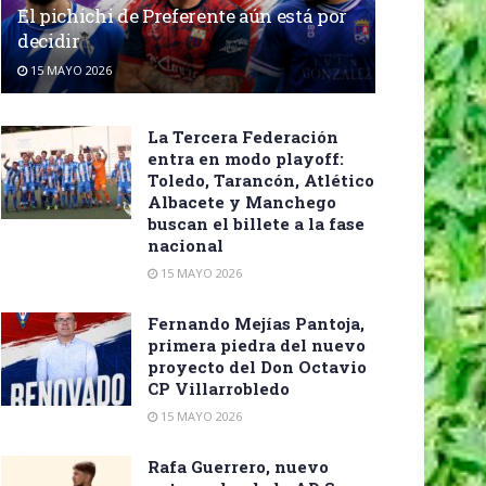
El pichichi de Preferente aún está por
decidir
15 MAYO 2026
La Tercera Federación
entra en modo playoff:
Toledo, Tarancón, Atlético
Albacete y Manchego
buscan el billete a la fase
nacional
15 MAYO 2026
Fernando Mejías Pantoja,
primera piedra del nuevo
proyecto del Don Octavio
CP Villarrobledo
15 MAYO 2026
Rafa Guerrero, nuevo