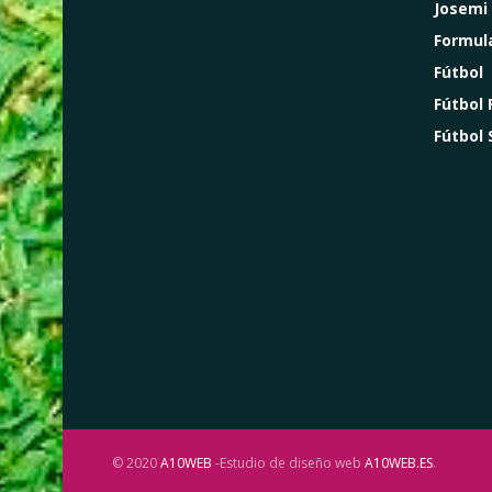
Josemi
Formul
Fútbol
Fútbol
Fútbol 
© 2020
A10WEB
-Estudio de diseño web
A10WEB.ES
.