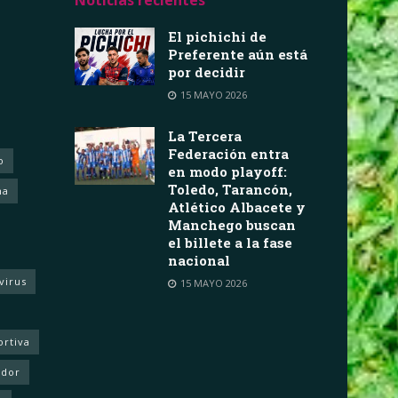
Noticias recientes
El pichichi de
Preferente aún está
por decidir
15 MAYO 2026
La Tercera
Federación entra
o
en modo playoff:
Toledo, Tarancón,
ha
Atlético Albacete y
Manchego buscan
el billete a la fase
nacional
virus
15 MAYO 2026
ortiva
ador