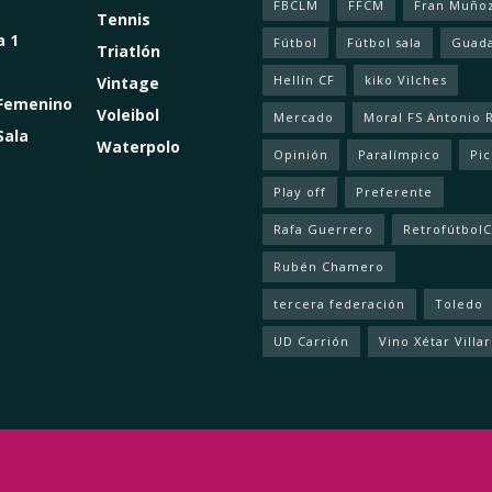
FBCLM
FFCM
Fran Muño
Tennis
a 1
Fútbol
Fútbol sala
Guada
Triatlón
Hellín CF
kiko Vilches
Vintage
 Femenino
Voleibol
Mercado
Moral FS Antonio 
Sala
Waterpolo
Opinión
Paralímpico
Pic
Play off
Preferente
Rafa Guerrero
Retrofútbol
Rubén Chamero
tercera federación
Toledo
UD Carrión
Vino Xétar Villa