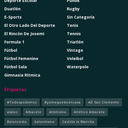
Deporte Escolar
Punok
Duatlón
Rugby
E-Sports
Sin Categoría
El Otro Lado Del Deporte
Tenis
El Rincón De Josemi
Tennis
Formula 1
Triatlón
Fútbol
Vintage
Fútbol Femenino
Voleibol
Fútbol Sala
Waterpolo
Gimnasia Rítmica
Etiquetas
#Todospodemos
#yomequedoencasa
AD San Clemente
alatoz
Albacete
Atletismo
Atlético Albacete
Baloncesto
balonmano
Castilla la Mancha