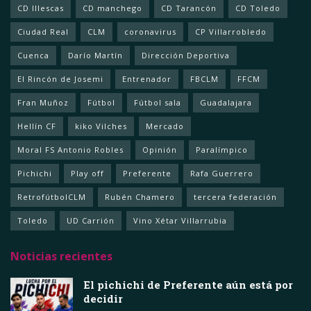
CD Illescas
CD manchego
CD Tarancón
CD Toledo
Ciudad Real
CLM
coronavirus
CP Villarrobledo
Cuenca
Darío Martín
Dirección Deportiva
El Rincón de Josemi
Entrenador
FBCLM
FFCM
Fran Muñoz
Fútbol
Fútbol sala
Guadalajara
Hellín CF
kiko Vilches
Mercado
Moral FS Antonio Robles
Opinión
Paralímpico
Pichichi
Play off
Preferente
Rafa Guerrero
RetrofútbolCLM
Rubén Chamero
tercera federación
Toledo
UD Carrión
Vino Xétar Villarrubia
Noticias recientes
El pichichi de Preferente aún está por
decidir