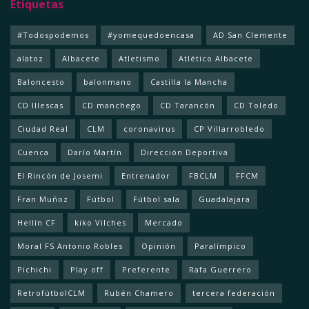
Etiquetas
#Todospodemos
#yomequedoencasa
AD San Clemente
alatoz
Albacete
Atletismo
Atlético Albacete
Baloncesto
balonmano
Castilla la Mancha
CD Illescas
CD manchego
CD Tarancón
CD Toledo
Ciudad Real
CLM
coronavirus
CP Villarrobledo
Cuenca
Darío Martín
Dirección Deportiva
El Rincón de Josemi
Entrenador
FBCLM
FFCM
Fran Muñoz
Fútbol
Fútbol sala
Guadalajara
Hellín CF
kiko Vilches
Mercado
Moral FS Antonio Robles
Opinión
Paralímpico
Pichichi
Play off
Preferente
Rafa Guerrero
RetrofútbolCLM
Rubén Chamero
tercera federación