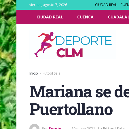
viernes, agosto 7, 2026
CIUDAD REAL
CUE
CIUDAD REAL
CUENCA
GUADALAJ
Inicio
Fútbol Sala
Mariana se de
Puertollano
Por
Sergio
10 mayo 2021
En
Fútbol Sala