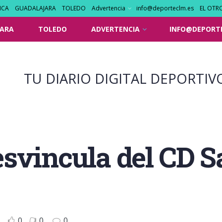
NCA
GUADALAJARA
TOLEDO
Advertencia
info@deporteclm.es
EL OTR
ARA
TOLEDO
ADVERTENCIA
INFO@DEPORT
TU DIARIO DIGITAL DEPORTIV
svincula del CD S
0
0
0