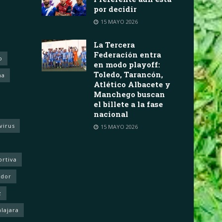
por decidir
15 MAYO 2026
La Tercera
Federación entra
o
en modo playoff:
Toledo, Tarancón,
ha
Atlético Albacete y
Manchego buscan
el billete a la fase
nacional
virus
15 MAYO 2026
ortiva
ador
z
lajara