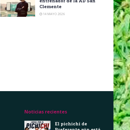
entrenador de la AD San
Clemente
14 MAYO 2026
Noticias recientes
El pichichi de
Preferente aún está