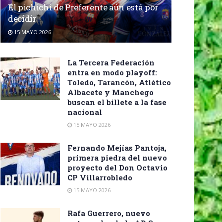
El pichichi de Preferente aún está por
decidir
15 MAYO 2026
La Tercera Federación
entra en modo playoff:
Toledo, Tarancón, Atlético
Albacete y Manchego
buscan el billete a la fase
nacional
15 MAYO 2026
Fernando Mejías Pantoja,
primera piedra del nuevo
proyecto del Don Octavio
CP Villarrobledo
15 MAYO 2026
Rafa Guerrero, nuevo