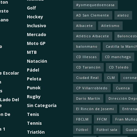
ton
#yomequedoencasa
Golf
esto
AD San Clemente
alatoz
Hockey
mano
Inclusivo
Albacete
Atletismo
Mercado
Atlético Albacete
Baloncest
Moto GP
o
balonmano
Castilla la Manc
MTB
CD Illescas
CD manchego
Natación
CD Tarancón
CD Toledo
Pádel
e Escolar
Ciudad Real
CLM
corona
Pelota
n
Punok
CP Villarrobledo
Cuenca
s
Rugby
Darío Martín
Dirección Dep
 Lado Del
e
Sin Categoría
El Rincón de Josemi
Entren
ón De
Tenis
FBCLM
FFCM
Fran Muño
Tennis
a 1
Fútbol
Fútbol sala
Guada
Triatlón