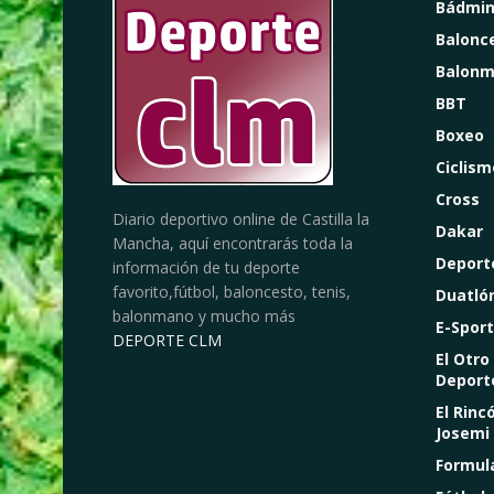
Bádmin
Balonc
Balon
BBT
Boxeo
Ciclism
Cross
Diario deportivo online de Castilla la
Dakar
Mancha, aquí encontrarás toda la
Deport
información de tu deporte
favorito,fútbol, baloncesto, tenis,
Duatló
balonmano y mucho más
E-Sport
DEPORTE CLM
El Otro
Deport
El Rinc
Josemi
Formul