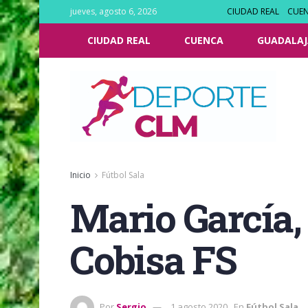
jueves, agosto 6, 2026
CIUDAD REAL
CUE
CIUDAD REAL
CUENCA
GUADALAJ
Inicio
Fútbol Sala
Mario García,
Cobisa FS
Por
Sergio
1 agosto 2020
En
Fútbol Sala