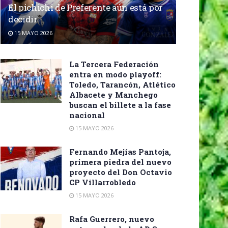
El pichichi de Preferente aún está por
decidir
15 MAYO 2026
La Tercera Federación
entra en modo playoff:
Toledo, Tarancón, Atlético
Albacete y Manchego
buscan el billete a la fase
nacional
15 MAYO 2026
Fernando Mejías Pantoja,
primera piedra del nuevo
proyecto del Don Octavio
CP Villarrobledo
15 MAYO 2026
Rafa Guerrero, nuevo