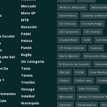
Mercado
Atlético Albacete
Baloncest
Moto GP
o
balonmano
Castilla la Manc
MTB
CD Illescas
CD manchego
Natación
CD Tarancón
CD Toledo
Pádel
e Escolar
Ciudad Real
CLM
corona
Pelota
n
Punok
CP Villarrobledo
Cuenca
s
Rugby
Darío Martín
Dirección Dep
 Lado Del
e
Sin Categoría
El Rincón de Josemi
Entren
ón De
Tenis
FBCLM
FFCM
Fran Muño
Tennis
a 1
Fútbol
Fútbol sala
Guada
Triatlón
Hellín CF
kiko Vilches
Vintage
 Femenino
Voleibol
Mercado
Moral FS Antonio 
Sala
Waterpolo
Opinión
Paralímpico
Pic