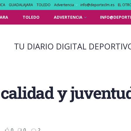
NCA
GUADALAJARA
TOLEDO
Advertencia
info@deporteclm.es
EL OTR
ARA
TOLEDO
ADVERTENCIA
INFO@DEPORT
TU DIARIO DIGITAL DEPORTIV
 calidad y juventu
0
0
2