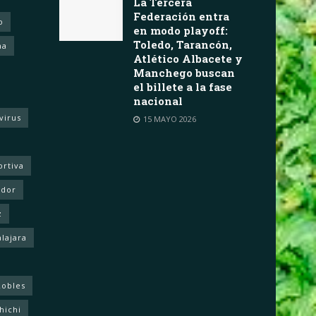
La Tercera
Federación entra
o
en modo playoff:
Toledo, Tarancón,
ha
Atlético Albacete y
Manchego buscan
el billete a la fase
nacional
virus
15 MAYO 2026
ortiva
ador
z
lajara
Robles
hichi