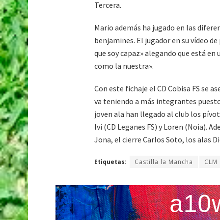
Tercera.
Mario además ha jugado en las diferen
benjamines. El jugador en su vídeo d
que soy capaz» alegando que está en u
como la nuestra».
Con este fichaje el CD Cobisa FS se a
va teniendo a más integrantes puesto 
joven ala han llegado al club los pívo
Ivi (CD Leganes FS) y Loren (Noia). A
Jona, el cierre Carlos Soto, los alas Di
Etiquetas:
Castilla la Mancha
CLM