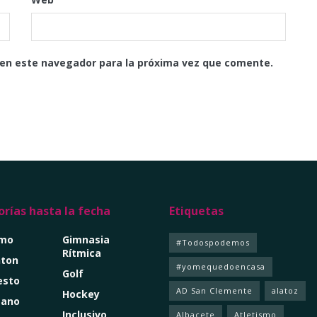
 en este navegador para la próxima vez que comente.
rías hasta la fecha
Etiquetas
smo
Gimnasia
#Todospodemos
Rítmica
ton
#yomequedoencasa
Golf
esto
AD San Clemente
alatoz
Hockey
mano
Inclusivo
Albacete
Atletismo