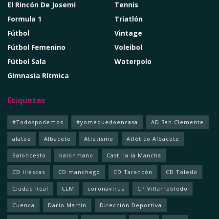
El Rincón De Josemi
Tennis
Formula 1
Triatlón
Fútbol
Vintage
Fútbol Femenino
Voleibol
Fútbol Sala
Waterpolo
Gimnasia Rítmica
Etiquetas
#Todospodemos
#yomequedoencasa
AD San Clemente
alatoz
Albacete
Atletismo
Atlético Albacete
Baloncesto
balonmano
Castilla la Mancha
CD Illescas
CD manchego
CD Tarancón
CD Toledo
Ciudad Real
CLM
coronavirus
CP Villarrobledo
Cuenca
Darío Martín
Dirección Deportiva