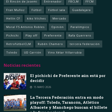
El Rincón de Josemi
Entrenador
FBCLM
FFCM
Fran Muñoz
Fútbol
Fútbol sala
Guadalajara
Hellín CF
kiko Vilches
Mercado
Moral FS Antonio Robles
Opinión
Paralímpico
Pichichi
Play off
Preferente
Rafa Guerrero
RetrofútbolCLM
Rubén Chamero
tercera federación
Toledo
UD Carrión
Vino Xétar Villarrubia
Noticias recientes
El pichichi de Preferente aún está por
decidir
15 MAYO 2026
La Tercera Federación entra en modo
playoff: Toledo, Tarancón, Atlético
Albacete y Manchego buscan el billete