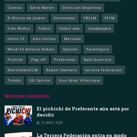
Cuenca
Darío Martín
Dirección Deportiva
El Rincón de Josemi
Entrenador
FBCLM
FFCM
Fran Muñoz
Fútbol
Fútbol sala
Guadalajara
Hellín CF
kiko Vilches
Mercado
Moral FS Antonio Robles
Opinión
Paralímpico
Pichichi
Play off
Preferente
Rafa Guerrero
RetrofútbolCLM
Rubén Chamero
tercera federación
Toledo
UD Carrión
Vino Xétar Villarrubia
Noticias recientes
El pichichi de Preferente aún está por
decidir
15 MAYO 2026
La Tercera Federación entra en modo