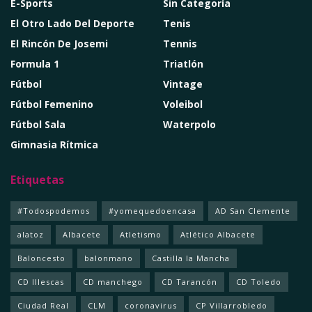
E-Sports
Sin Categoría
El Otro Lado Del Deporte
Tenis
El Rincón De Josemi
Tennis
Formula 1
Triatlón
Fútbol
Vintage
Fútbol Femenino
Voleibol
Fútbol Sala
Waterpolo
Gimnasia Rítmica
Etiquetas
#Todospodemos
#yomequedoencasa
AD San Clemente
alatoz
Albacete
Atletismo
Atlético Albacete
Baloncesto
balonmano
Castilla la Mancha
CD Illescas
CD manchego
CD Tarancón
CD Toledo
Ciudad Real
CLM
coronavirus
CP Villarrobledo