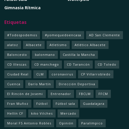
Gimnasia Rítmica
Etiquetas
#Todospodemos
#yomequedoencasa
AD San Clemente
alatoz
Albacete
Atletismo
Atlético Albacete
Baloncesto
balonmano
Castilla la Mancha
CD Illescas
CD manchego
CD Tarancón
CD Toledo
Ciudad Real
CLM
coronavirus
CP Villarrobledo
Cuenca
Darío Martín
Dirección Deportiva
El Rincón de Josemi
Entrenador
FBCLM
FFCM
Fran Muñoz
Fútbol
Fútbol sala
Guadalajara
Hellín CF
kiko Vilches
Mercado
Moral FS Antonio Robles
Opinión
Paralímpico