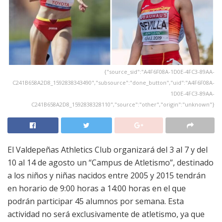
{"source_sid":"A4F6F08A-1D0E-4FC3-89AA-
C241B658A2D8_1592838343490","subsource":"done_button","uid":"A4F6F08A-
1D0E-4FC3-89AA-
C241B658A2D8_1592838328110","source":"other","origin":"unknown"}
El Valdepeñas Athletics Club organizará del 3 al 7 y del
10 al 14 de agosto un “Campus de Atletismo”, destinado
a los niños y niñas nacidos entre 2005 y 2015 tendrán
en horario de 9:00 horas a 14:00 horas en el que
podrán participar 45 alumnos por semana. Esta
actividad no será exclusivamente de atletismo, ya que