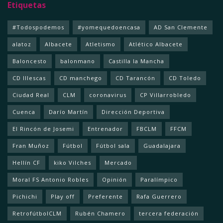
Etiquetas
#Todospodemos
#yomequedoencasa
AD San Clemente
alatoz
Albacete
Atletismo
Atlético Albacete
Baloncesto
balonmano
Castilla la Mancha
CD Illescas
CD manchego
CD Tarancón
CD Toledo
Ciudad Real
CLM
coronavirus
CP Villarrobledo
Cuenca
Darío Martín
Dirección Deportiva
El Rincón de Josemi
Entrenador
FBCLM
FFCM
Fran Muñoz
Fútbol
Fútbol sala
Guadalajara
Hellín CF
kiko Vilches
Mercado
Moral FS Antonio Robles
Opinión
Paralímpico
Pichichi
Play off
Preferente
Rafa Guerrero
RetrofútbolCLM
Rubén Chamero
tercera federación