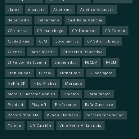
alatoz
Albacete
Atletismo
Atlético Albacete
Baloncesto
balonmano
Castilla la Mancha
CD Illescas
CD manchego
CD Tarancón
CD Toledo
Ciudad Real
CLM
coronavirus
CP Villarrobledo
Cuenca
Darío Martín
Dirección Deportiva
El Rincón de Josemi
Entrenador
FBCLM
FFCM
Fran Muñoz
Fútbol
Fútbol sala
Guadalajara
Hellín CF
kiko Vilches
Mercado
Moral FS Antonio Robles
Opinión
Paralímpico
Pichichi
Play off
Preferente
Rafa Guerrero
RetrofútbolCLM
Rubén Chamero
tercera federación
Toledo
UD Carrión
Vino Xétar Villarrubia