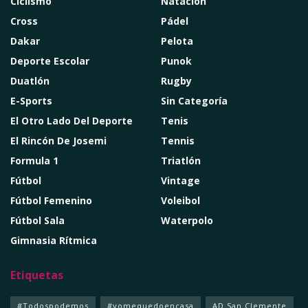
Ciclismo
Natación
Cross
Pádel
Dakar
Pelota
Deporte Escolar
Punok
Duatlón
Rugby
E-Sports
Sin Categoría
El Otro Lado Del Deporte
Tenis
El Rincón De Josemi
Tennis
Formula 1
Triatlón
Fútbol
Vintage
Fútbol Femenino
Voleibol
Fútbol Sala
Waterpolo
Gimnasia Rítmica
Etiquetas
#Todospodemos
#yomequedoencasa
AD San Clemente