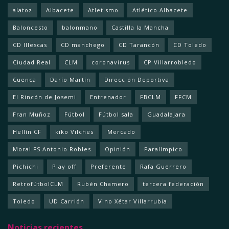
alatoz
Albacete
Atletismo
Atlético Albacete
Baloncesto
balonmano
Castilla la Mancha
CD Illescas
CD manchego
CD Tarancón
CD Toledo
Ciudad Real
CLM
coronavirus
CP Villarrobledo
Cuenca
Darío Martín
Dirección Deportiva
El Rincón de Josemi
Entrenador
FBCLM
FFCM
Fran Muñoz
Fútbol
Fútbol sala
Guadalajara
Hellín CF
kiko Vilches
Mercado
Moral FS Antonio Robles
Opinión
Paralímpico
Pichichi
Play off
Preferente
Rafa Guerrero
RetrofútbolCLM
Rubén Chamero
tercera federación
Toledo
UD Carrión
Vino Xétar Villarrubia
Noticias recientes