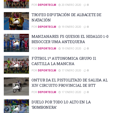
POR
DEPORTECLM
20 ENERO 2020
0
TROFEO DIPUTACIÓN DE ALBACETE DE
NATACIÓN
POR
DEPORTECLM
19 ENERO 2020
0
MANZANARES FS QUESOS EL HIDALGO 1-0
BESOCCER UMA ANTEQUERA
POR
DEPORTECLM
19 ENERO 2020
0
FÚTBOL 1º AUTONOMICA GRUPO II.
CASTILLA LA MANCHA
POR
DEPORTECLM
17 ENERO 2020
0
ONTUR DA EL PISTOLETAZO DE SALIDA AL
XIV CIRCUITO PROVINCIAL DE BTT
POR
DEPORTECLM
17 ENERO 2020
0
DUELO POR TODO LO ALTO EN LA
‘BOMBONERA’