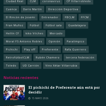
Ciudad Real
CLM
coronavirus
CP Villarrobledo
Cuenca
Darío Martín
Dirección Deportiva
El Rincón de Josemi
Entrenador
FBCLM
FFCM
Fran Muñoz
Fútbol
Fútbol sala
Guadalajara
Hellín CF
kiko Vilches
Mercado
Moral FS Antonio Robles
Opinión
Paralímpico
Pichichi
Play off
Preferente
Rafa Guerrero
RetrofútbolCLM
Rubén Chamero
tercera federación
Toledo
UD Carrión
Vino Xétar Villarrubia
Noticias recientes
El pichichi de Preferente aún está por
decidir
15 MAYO 2026