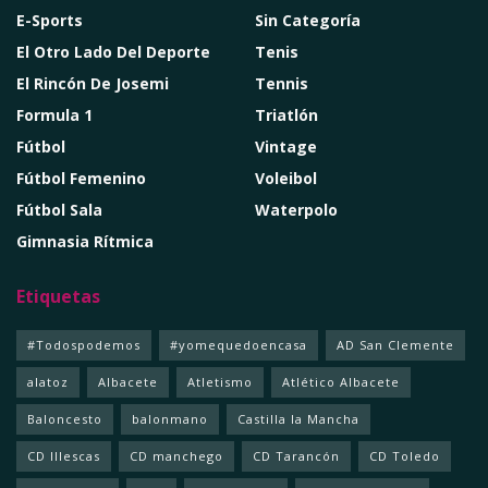
E-Sports
Sin Categoría
El Otro Lado Del Deporte
Tenis
El Rincón De Josemi
Tennis
Formula 1
Triatlón
Fútbol
Vintage
Fútbol Femenino
Voleibol
Fútbol Sala
Waterpolo
Gimnasia Rítmica
Etiquetas
#Todospodemos
#yomequedoencasa
AD San Clemente
alatoz
Albacete
Atletismo
Atlético Albacete
Baloncesto
balonmano
Castilla la Mancha
CD Illescas
CD manchego
CD Tarancón
CD Toledo