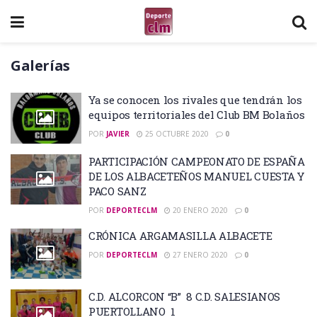
Galerías
Ya se conocen los rivales que tendrán los
equipos territoriales del Club BM Bolaños
POR
JAVIER
25 OCTUBRE 2020
0
PARTICIPACIÓN CAMPEONATO DE ESPAÑA
DE LOS ALBACETEÑOS MANUEL CUESTA Y
PACO SANZ
POR
DEPORTECLM
20 ENERO 2020
0
CRÓNICA ARGAMASILLA ALBACETE
POR
DEPORTECLM
27 ENERO 2020
0
C.D. ALCORCON “B” 8 C.D. SALESIANOS
PUERTOLLANO 1