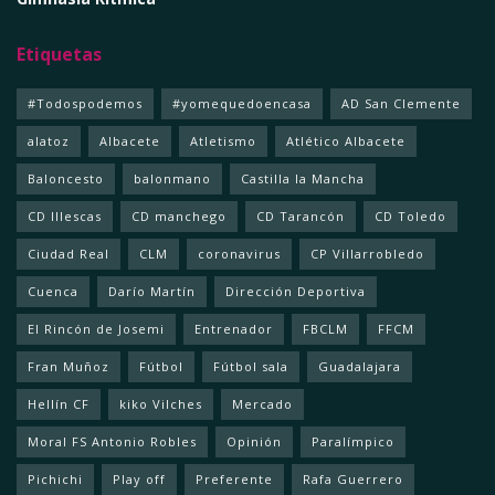
Etiquetas
#Todospodemos
#yomequedoencasa
AD San Clemente
alatoz
Albacete
Atletismo
Atlético Albacete
Baloncesto
balonmano
Castilla la Mancha
CD Illescas
CD manchego
CD Tarancón
CD Toledo
Ciudad Real
CLM
coronavirus
CP Villarrobledo
Cuenca
Darío Martín
Dirección Deportiva
El Rincón de Josemi
Entrenador
FBCLM
FFCM
Fran Muñoz
Fútbol
Fútbol sala
Guadalajara
Hellín CF
kiko Vilches
Mercado
Moral FS Antonio Robles
Opinión
Paralímpico
Pichichi
Play off
Preferente
Rafa Guerrero