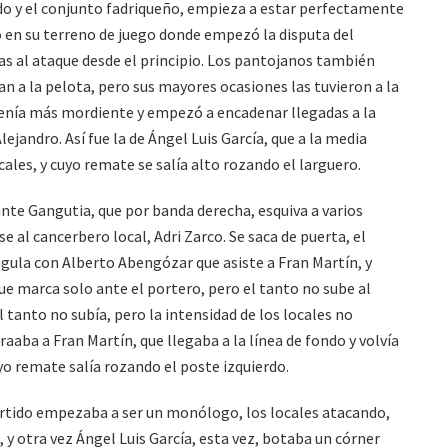
ndo y el conjunto fadriqueño, empieza a estar perfectamente
ó en su terreno de juego donde empezó la disputa del
ras al ataque desde el principio. Los pantojanos también
an a la pelota, pero sus mayores ocasiones las tuvieron a la
 tenía más mordiente y empezó a encadenar llegadas a la
ejandro. Así fue la de Ángel Luis García, que a la media
ales, y cuyo remate se salía alto rozando el larguero.
tante Gangutia, que por banda derecha, esquiva a varios
rse al cancerbero local, Adri Zarco. Se saca de puerta, el
angula con Alberto Abengózar que asiste a Fran Martín, y
que marca solo ante el portero, pero el tanto no sube al
l tanto no subía, pero la intensidad de los locales no
aaba a Fran Martín, que llegaba a la línea de fondo y volvía
cuyo remate salía rozando el poste izquierdo.
partido empezaba a ser un monólogo, los locales atacando,
 y otra vez Ángel Luis García, esta vez, botaba un córner