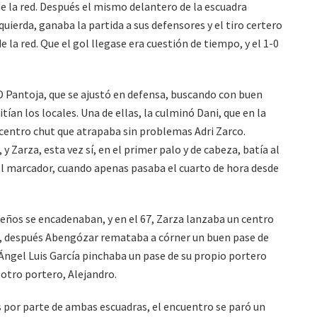
 de la red. Después el mismo delantero de la escuadra
uierda, ganaba la partida a sus defensores y el tiro certero
de la red. Que el gol llegase era cuestión de tiempo, y el 1-0
CD Pantoja, que se ajustó en defensa, buscando con buen
tían los locales. Una de ellas, la culminó Dani, que en la
 centro chut que atrapaba sin problemas Adri Zarco.
Zarza, esta vez sí, en el primer palo y de cabeza, batía al
 el marcador, cuando apenas pasaba el cuarto de hora desde
queños se encadenaban, y en el 67, Zarza lanzaba un centro
da, después Abengózar remataba a córner un buen pase de
o Ángel Luis García pinchaba un pase de su propio portero
l otro portero, Alejandro.
s por parte de ambas escuadras, el encuentro se paró un