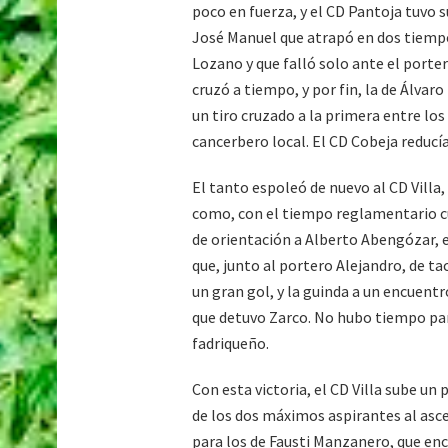
poco en fuerza, y el CD Pantoja tuvo
José Manuel que atrapó en dos tiempos
Lozano y que falló solo ante el porte
cruzó a tiempo, y por fin, la de Álva
un tiro cruzado a la primera entre los 
cancerbero local. El CD Cobeja reducía
El tanto espoleó de nuevo al CD Villa, 
como, con el tiempo reglamentario c
de orientación a Alberto Abengózar, es
que, junto al portero Alejandro, de ta
un gran gol, y la guinda a un encuentr
que detuvo Zarco. No hubo tiempo para
fadriqueño.
Con esta victoria, el CD Villa sube un 
de los dos máximos aspirantes al ascen
para los de Fausti Manzanero, que enc