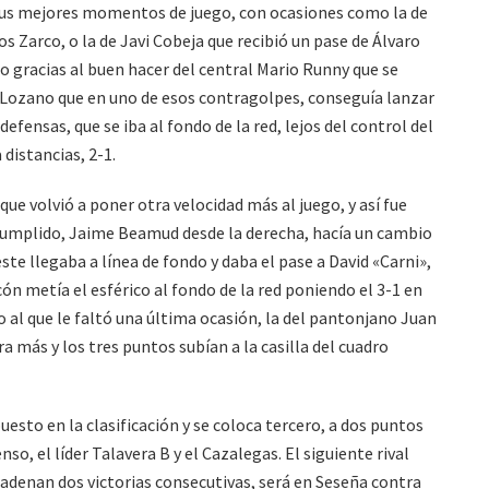
 sus mejores momentos de juego, con ocasiones como la de
 Zarco, o la de Javi Cobeja que recibió un pase de Álvaro
ro gracias al buen hacer del central Mario Runny que se
ro Lozano que en uno de esos contragolpes, conseguía lanzar
defensas, que se iba al fondo de la red, lejos del control del
 distancias, 2-1.
que volvió a poner otra velocidad más al juego, y así fue
umplido, Jaime Beamud desde la derecha, hacía un cambio
te llegaba a línea de fondo y daba el pase a David «Carni»,
cón metía el esférico al fondo de la red poniendo el 3-1 en
o al que le faltó una última ocasión, la del pantonjano Juan
 más y los tres puntos subían a la casilla del cuadro
puesto en la clasificación y se coloca tercero, a dos puntos
so, el líder Talavera B y el Cazalegas. El siguiente rival
adenan dos victorias consecutivas, será en Seseña contra