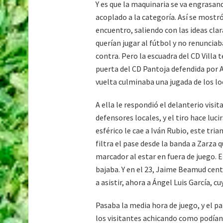
Y es que la maquinaria se va engrasa
acoplado a la categoría. Así se mostr
encuentro, saliendo con las ideas cla
querían jugar al fútbol y no renunciab
contra. Pero la escuadra del CD Villa
puerta del CD Pantoja defendida por Al
vuelta culminaba una jugada de los loc
A ella le respondió el delanterio visi
defensores locales, y el tiro hace luci
esférico le cae a Iván Rubio, este tri
filtra el pase desde la banda a Zarza 
marcador al estar en fuera de juego. E
bajaba. Y en el 23, Jaime Beamud centr
a asistir, ahora a Ángel Luis García, 
Pasaba la media hora de juego, y el 
los visitantes achicando como podían,