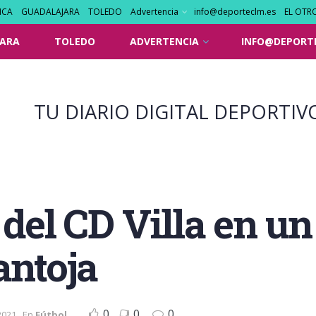
NCA
GUADALAJARA
TOLEDO
Advertencia
info@deporteclm.es
EL OTR
ARA
TOLEDO
ADVERTENCIA
INFO@DEPORT
TU DIARIO DIGITAL DEPORTIV
 del CD Villa en u
antoja
0
0
0
2021
En
Fútbol