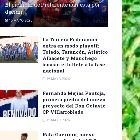
El pichichi de Preferente aún está por
decidir
15 MAYO 2026
La Tercera Federación
entra en modo playoff:
Toledo, Tarancón, Atlético
Albacete y Manchego
buscan el billete a la fase
nacional
15 MAYO 2026
Fernando Mejías Pantoja,
primera piedra del nuevo
proyecto del Don Octavio
CP Villarrobledo
15 MAYO 2026
Rafa Guerrero, nuevo