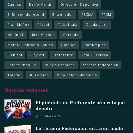
Cuenca
Darío Martín
Dirección Deportiva
El Rincón de Josemi
Entrenador
FBCLM
FFCM
Fran Muñoz
Fútbol
Fútbol sala
Guadalajara
Hellín CF
kiko Vilches
Mercado
Moral FS Antonio Robles
Opinión
Paralímpico
Pichichi
Play off
Preferente
Rafa Guerrero
RetrofútbolCLM
Rubén Chamero
tercera federación
Toledo
UD Carrión
Vino Xétar Villarrubia
Noticias recientes
El pichichi de Preferente aún está por
decidir
15 MAYO 2026
La Tercera Federación entra en modo