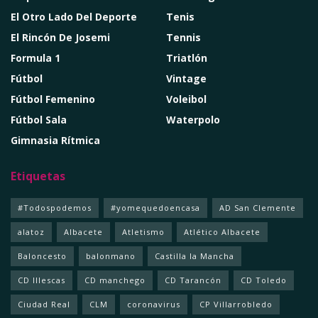
El Otro Lado Del Deporte
Tenis
El Rincón De Josemi
Tennis
Formula 1
Triatlón
Fútbol
Vintage
Fútbol Femenino
Voleibol
Fútbol Sala
Waterpolo
Gimnasia Rítmica
Etiquetas
#Todospodemos
#yomequedoencasa
AD San Clemente
alatoz
Albacete
Atletismo
Atlético Albacete
Baloncesto
balonmano
Castilla la Mancha
CD Illescas
CD manchego
CD Tarancón
CD Toledo
Ciudad Real
CLM
coronavirus
CP Villarrobledo