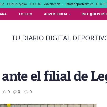
NCA
GUADALAJARA
TOLEDO
Advertencia
info@deporteclm.es
EL OTR
ARA
TOLEDO
ADVERTENCIA
INFO@DEPORT
TU DIARIO DIGITAL DEPORTIV
nte el filial de L
0
0
0