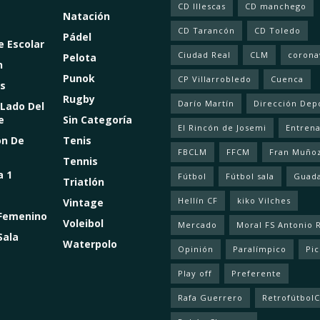
CD Illescas
CD manchego
Natación
CD Tarancón
CD Toledo
Pádel
e Escolar
Ciudad Real
CLM
corona
Pelota
n
Punok
CP Villarrobledo
Cuenca
s
Rugby
Darío Martín
Dirección Dep
 Lado Del
e
Sin Categoría
El Rincón de Josemi
Entren
ón De
Tenis
FBCLM
FFCM
Fran Muño
Tennis
a 1
Fútbol
Fútbol sala
Guada
Triatlón
Hellín CF
kiko Vilches
Vintage
 Femenino
Voleibol
Mercado
Moral FS Antonio 
Sala
Waterpolo
Opinión
Paralímpico
Pic
Play off
Preferente
Rafa Guerrero
Retrofútbol