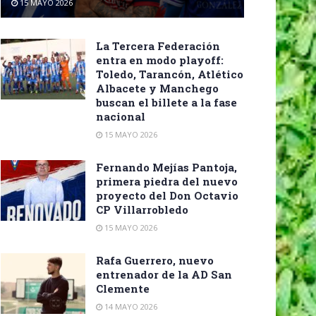
15 MAYO 2026
La Tercera Federación
entra en modo playoff:
Toledo, Tarancón, Atlético
Albacete y Manchego
buscan el billete a la fase
nacional
15 MAYO 2026
Fernando Mejías Pantoja,
primera piedra del nuevo
proyecto del Don Octavio
CP Villarrobledo
15 MAYO 2026
Rafa Guerrero, nuevo
entrenador de la AD San
Clemente
14 MAYO 2026