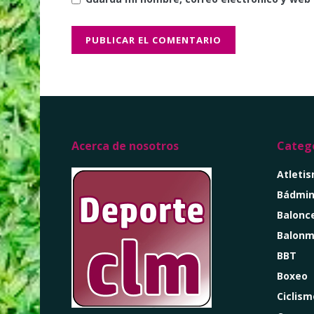
Acerca de nosotros
Catego
Atleti
Bádmin
Balonc
Balon
BBT
Boxeo
Ciclism