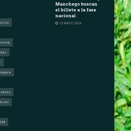
Manchego buscan
el billete a la fase
nacional
virus
15 MAYO 2026
ortiva
ador
z
lajara
Robles
hichi
CLM