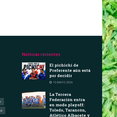
Noticias recientes
El pichichi de
Preferente aún está
por decidir
15 MAYO 2026
La Tercera
Federación entra
o
en modo playoff:
Toledo, Tarancón,
ha
Atlético Albacete y