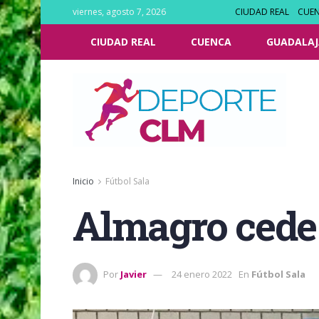
viernes, agosto 7, 2026
CIUDAD REAL
CUE
CIUDAD REAL
CUENCA
GUADALAJ
Inicio
Fútbol Sala
Almagro cede a
Por
Javier
24 enero 2022
En
Fútbol Sala