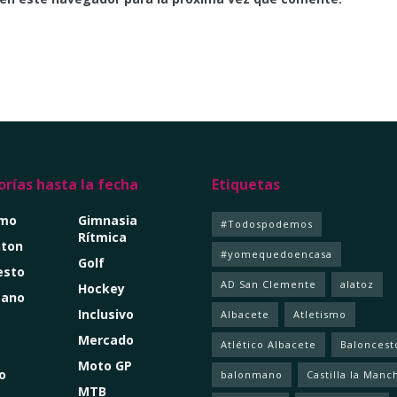
rías hasta la fecha
Etiquetas
smo
Gimnasia
#Todospodemos
Rítmica
ton
#yomequedoencasa
Golf
esto
AD San Clemente
alatoz
Hockey
mano
Inclusivo
Albacete
Atletismo
Mercado
Atlético Albacete
Baloncest
Moto GP
o
balonmano
Castilla la Manc
MTB